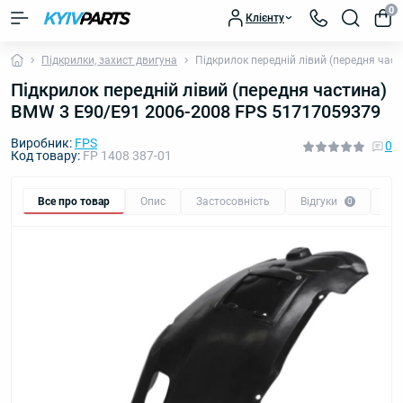
0
Клієнту
Підкрилки, захист двигуна
Підкрилок передній лівий (передня ча
Підкрилок передній лівий (передня частина)
BMW 3 E90/E91 2006-2008 FPS 51717059379
Виробник:
FPS
0
Код товару:
FP 1408 387-01
Все про товар
Опис
Застосовність
Відгуки
Пи
0