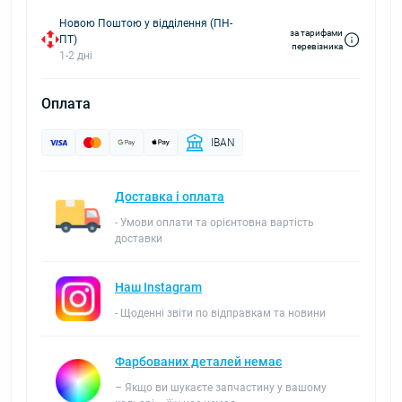
Новою Поштою у відділення (ПН-
за тарифами
ПТ)
перевізника
1-2 дні
Оплата
IBAN
Доставка і оплата
- Умови оплати та орієнтовна вартість
доставки
Наш Instagram
- Щоденні звіти по відправкам та новини
Фарбованих деталей немає
– Якщо ви шукаєте запчастину у вашому