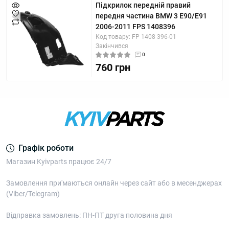
Підкрилок передній правий
передня частина BMW 3 E90/E91
2006-2011 FPS 1408396
Код товару: FP 1408 396-01
Закінчився
0
760 грн
Графік роботи
Магазин Kyivparts працює 24/7
Замовлення при'маються онлайн через сайт або в месенджерах
(Viber/Telegram)
Відправка замовлень: ПН-ПТ друга половина дня