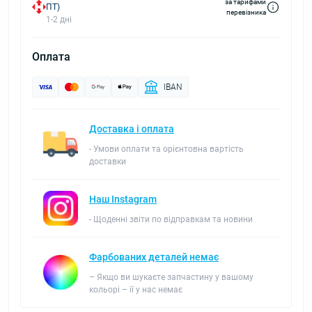
за тарифами
ПТ)
перевізника
1-2 дні
Оплата
IBAN
Доставка і оплата
- Умови оплати та орієнтовна вартість
доставки
Наш Instagram
- Щоденні звіти по відправкам та новини
Фарбованих деталей немає
– Якщо ви шукаєте запчастину у вашому
кольорі – її у нас немає