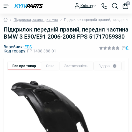
0
Клієнту
Підкрилки, захист двигуна
Підкрилок передній правий, передня ч
Підкрилок передній правий, передня частина
BMW 3 E90/E91 2006-2008 FPS 51717059380
Виробник:
FPS
0
Код товару:
FP 1408 388-01
Все про товар
Опис
Застосовність
Відгуки
Пи
0