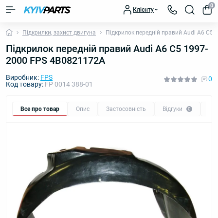
0
Клієнту
Підкрилки, захист двигуна
Підкрилок передній правий Audi A6 C5
Підкрилок передній правий Audi A6 C5 1997-
2000 FPS 4B0821172A
Виробник:
FPS
0
Код товару:
FP 0014 388-01
Все про товар
Опис
Застосовність
Відгуки
Пи
0