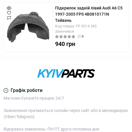
Підкрилок задній лівий Audi A6 C5
1997-2005 FPS 4B0810171N
Тайвань
Код товару: FP 0014 385
Закінчився
0
940 грн
Графік роботи
Магазин Kyivparts працює 24/7
Замовлення при'маються онлайн через сайт або в месенджерах
(Viber/Telegram)
Відправка замовлень: ПН-ПТ друга половина дня