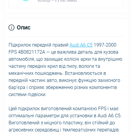
кольорі – її у нас немає
Опис
Підкрилок передній правий
Audi A6 C5
1997-2000
FPS 4B0821172A — це важлива деталь для кузова
автомобіля, що захищає колісні арки та внутрішню
частину передніх крил від пилу, вологи та
механічних пошкоджень. Встановлюється в
передній частині авто, виконує функцію захисного
бар’єра і сприяє збереженню різних компонентів
системи підвіски.
Цей підкрилок виготовлений компанією FPS і має
оптимальні параметри для установки в Audi A6 C5.
Виготовлений з міцного пластику, він стійкий до
агресивних середовищ і температурних перепадів.