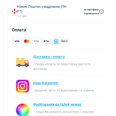
Новою Поштою у відділення (ПН-
за тарифами
ПТ)
перевізника
1-2 дні
Оплата
IBAN
Доставка і оплата
- Умови оплати та орієнтовна вартість
доставки
Наш Instagram
- Щоденні звіти по відправкам та новини
Фарбованих деталей немає
– Якщо ви шукаєте запчастину у вашому