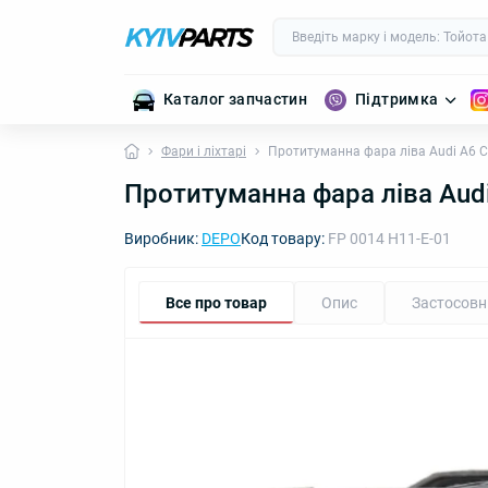
Каталог запчастин
Підтримка
Фари і ліхтарі
Протитуманна фара ліва Audi A6 
Протитуманна фара ліва Aud
Виробник:
DEPO
Код товару:
FP 0014 H11-E-01
Все про товар
Опис
Застосовн