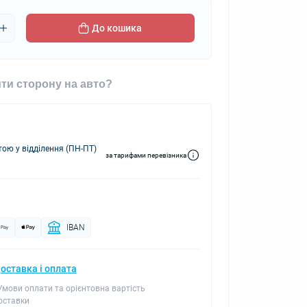
До кошика
ти сторону на авто?
ю у відділення (ПН-ПТ)
за тарифами перевізника
IBAN
оставка і оплата
 Умови оплати та орієнтовна вартість
оставки