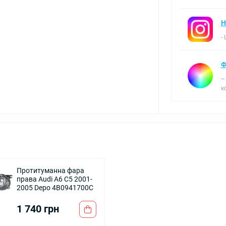
Н
-
Ф
–
к
Протитуманна фара
права Audi A6 C5 2001-
2005 Depo 4B0941700C
1 740 грн