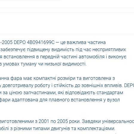
-2005 DEPO 4B0941699C — це важлива частина
 забезпечує підвищену видимість під час несприятливих
я встановлення в передній частині автомобіля і виконує
в умовах туману чи низької видимості.
нна фара має компактні розміри та виготовлена з
 довготривалу роботу і стійкість до зовнішніх впливів. DEP
 за ціною запчастинами, які відповідають стандартам
 фари адаптована для плавного встановлення у вузол
 виготовленими з 2001 по 2005 роки. Завдяки універсальнос
білі з різними типами двигунів та комплектаціями.