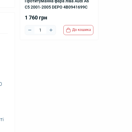
Протитуманна фара ліва Audi A6
C5 2001-2005 DEPO 4B0941699C
1 760 грн
До кошика
O
ті