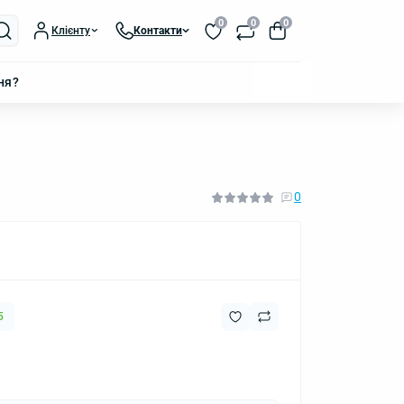
0
0
0
Клієнту
Контакти
ня?
0
5