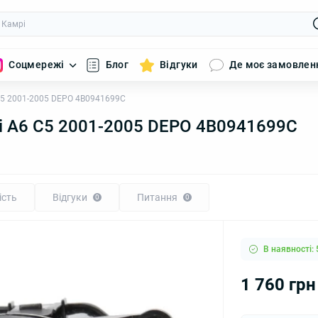
Соцмережі
Блог
Відгуки
Де моє замовлен
C5 2001-2005 DEPO 4B0941699C
i A6 C5 2001-2005 DEPO 4B0941699C
ість
Відгуки
Питання
0
0
В наявності: 
1 760 грн