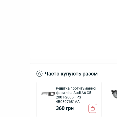
Часто купують разом
Решітка протитуманної
фари ліва Audi A6 C5
2001-2005 FPS
4B0807681AA
360 грн