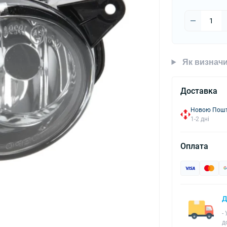
Як визначи
Доставка
Новою Пошто
1-2 дні
Оплата
Д
-
д