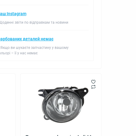
аш Instagram
 Щоденні звіти по відправкам та новини
арбованих деталей немає
 Якщо ви шукаєте запчастину у вашому
ольорі – її у нас немає