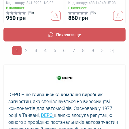
Код товару: 341-2902L-UC-03
Код товару: 433-1404R-UE-03
В наявності
В наявності
0
0
950 грн
860 грн
Показати ще
1
2
3
4
5
6
7
8
9
>
>|
DEPO – це тайваньська компанія-виробник
запчастин
, яка спеціалізується на виробництві
компонентів для автомобілів. Заснована у 1977
році в Тайвані,
DEPO
швидко здобула репутацію
одного з провідних постачальників автозапчастин