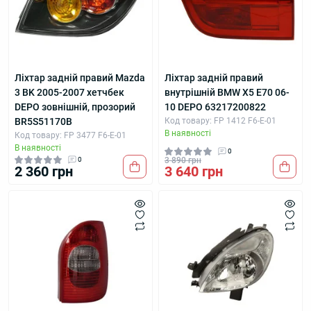
Ліхтар задній правий Mazda
Ліхтар задній правий
3 BK 2005-2007 хетчбек
внутрішній BMW X5 E70 06-
DEPO зовнішній, прозорий
10 DEPO 63217200822
BR5S51170B
Код товару: FP 1412 F6-E-01
В наявності
Код товару: FP 3477 F6-E-01
В наявності
0
0
3 890 грн
2 360 грн
3 640 грн