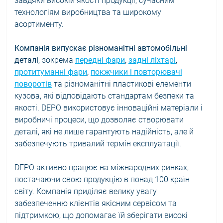
завдяки високій якості продукції, сучасним
технологіям виробництва та широкому
асортименту.
Компанія випускає різноманітні автомобільні
деталі
, зокрема
передні фари
,
задні ліхтарі
,
протитуманні фари
,
покжчики і повторювачі
поворотів
та різноманітні пластикові елементи
кузова, які відповідають стандартам безпеки та
якості. DEPO використовує інноваційні матеріали і
виробничі процеси, що дозволяє створювати
деталі, які не лише гарантують надійність, але й
забезпечують тривалий термін експлуатації.
DEPO активно працює на міжнародних ринках,
постачаючи свою продукцію в понад 100 країн
світу. Компанія приділяє велику увагу
забезпеченню клієнтів якісним сервісом та
підтримкою, що допомагає їй зберігати високі