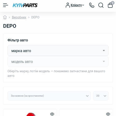
0
Клієнту
Виробник
DEPO
DEPO
Фільтр авто
марка авто
модель авто
Оберіть марку, потім модель — покажемо запчастини для вашого
авто