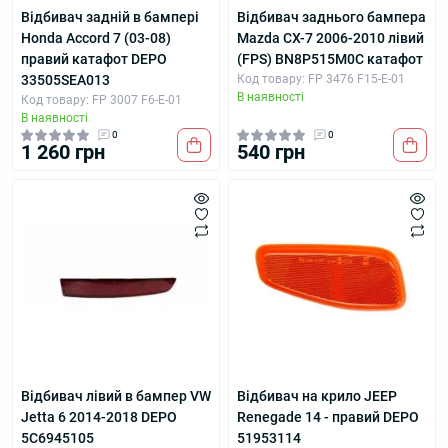
Відбивач задній в бампері
Відбивач заднього бампера
Honda Accord 7 (03-08)
Mazda CX-7 2006-2010 лівий
правий катафот DEPO
(FPS) BN8P515M0C катафот
33505SEA013
Код товару: FP 3476 F15-E-01
В наявності
Код товару: FP 3007 F6-E-01
В наявності
0
0
1 260 грн
540 грн
Відбивач лівий в бампер VW
Відбивач на крило JEEP
Jetta 6 2014-2018 DEPO
Renegade 14 - правий DEPO
5C6945105
51953114