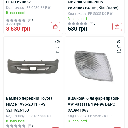
DEPO 620637
Maxima 2000-2006
Код товару: FP 0536 R2-E-01
комплект 4 шт., білі (Depo)
В наявності
Код товару: FP 5005 K0-E-01
В наявності
0
3 770 грн
0
3 530 грн
630 грн
Бампер передній Toyota
Відбивач біля фари правий
HiAce 1996-2011 FPS
VW Passat B4 94-96 DEPO
5211926150
3A0941068
Код товару: FP 8185 900-01
Код товару: FP 9538 Z8-E-01
В наявності
В наявності
0