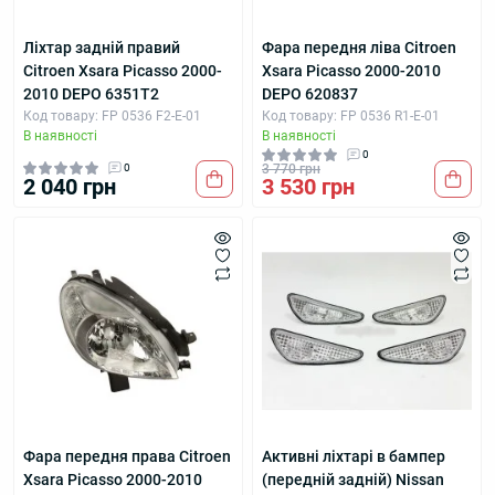
Ліхтар задній правий
Фара передня ліва Citroen
Citroen Xsara Picasso 2000-
Xsara Picasso 2000-2010
2010 DEPO 6351T2
DEPO 620837
Код товару: FP 0536 F2-E-01
Код товару: FP 0536 R1-E-01
В наявності
В наявності
0
0
3 770 грн
2 040 грн
3 530 грн
Фара передня права Citroen
Активні ліхтарі в бампер
Xsara Picasso 2000-2010
(передній задній) Nissan