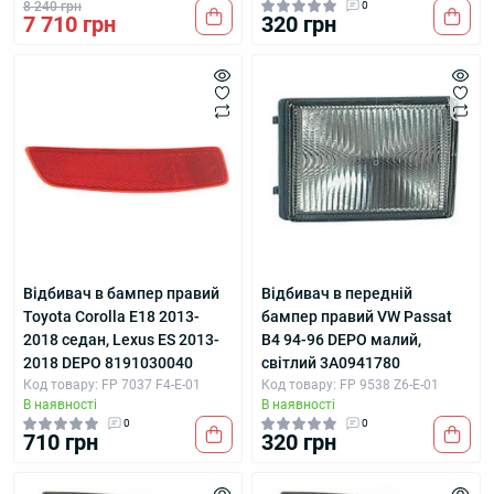
8 240 грн
0
7 710 грн
320 грн
Відбивач в бампер правий
Відбивач в передній
Toyota Corolla E18 2013-
бампер правий VW Passat
2018 седан, Lexus ES 2013-
B4 94-96 DEPO малий,
2018 DEPO 8191030040
світлий 3A0941780
Код товару: FP 7037 F4-E-01
Код товару: FP 9538 Z6-E-01
В наявності
В наявності
0
0
710 грн
320 грн