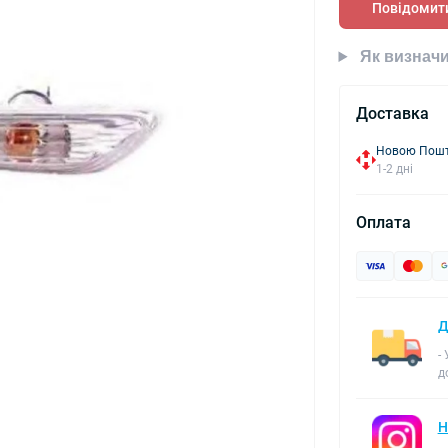
Повідомити
Як визначи
Доставка
Новою Пошто
1-2 дні
Оплата
Д
-
д
Н