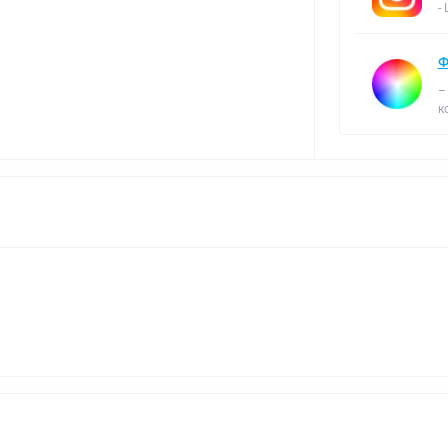
-
Ф
–
к