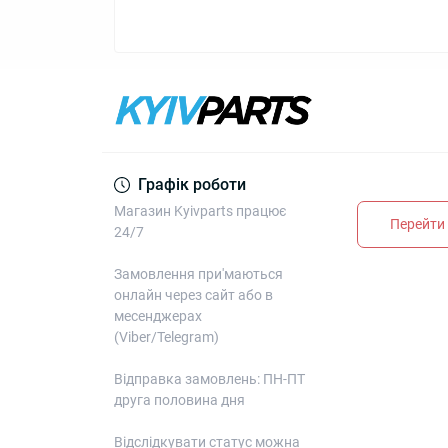
Графік роботи
Магазин Kyivparts працює
Перейти 
24/7
Замовлення при'маються
онлайн через сайт або в
месенджерах
(Viber/Telegram)
Відправка замовлень: ПН-ПТ
друга половина дня
Відслідкувати статус можна