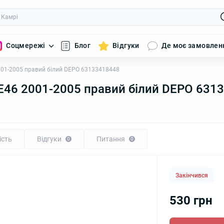
Соцмережі
Блог
Відгуки
Де моє замовлен
01-2005 правий білий DEPO 63133418448
46 2001-2005 правий білий DEPO 631
ість
Відгуки
Питання
0
0
Закінчився
530 грн