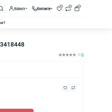
0
0
0
Клієнту
Контакти
ня?
33418448
0