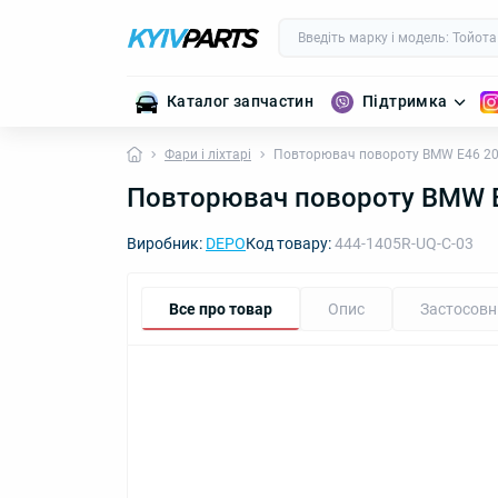
Каталог запчастин
Підтримка
Фари і ліхтарі
Повторювач повороту BMW E46 20
Повторювач повороту BMW E
Виробник:
DEPO
Код товару:
444-1405R-UQ-C-03
Все про товар
Опис
Застосовн