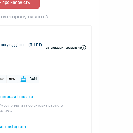
 про наявність
ти сторону на авто?
ю у відділення (ПН-ПТ)
за тарифами перевізника
IBAN
оставка і оплата
 Умови оплати та орієнтовна вартість
оставки
аш Instagram