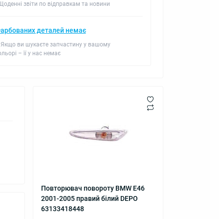
 Щоденні звіти по відправкам та новини
арбованих деталей немає
 Якщо ви шукаєте запчастину у вашому
ольорі – її у нас немає
Повторювач повороту BMW E46
2001-2005 правий білий DEPO
63133418448