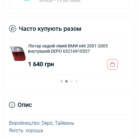
кольорі – її у нас немає
Часто купують разом
05
Повторювач повороту BMW E46 2001-2005
лівий білий DEPO 63133418447
640 грн
Опис
Виробництво: Depo, Тайвань
Якість: хороша