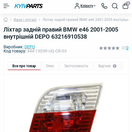
0
Клієнту
Фари і ліхтарі
Ліхтар задній правий BMW e46 2001-2005 внутрішні
Ліхтар задній правий BMW e46 2001-2005
внутрішній DEPO 63216910538
Виробник:
DEPO
0
Код товару:
444-1303R-UQ-CR-03
Все про товар
Опис
Застосовність
Відгуки
Пи
0