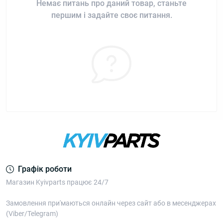
Немає питань про даний товар, станьте
першим і задайте своє питання.
Графік роботи
Магазин Kyivparts працює 24/7
Замовлення при'маються онлайн через сайт або в месенджерах
(Viber/Telegram)