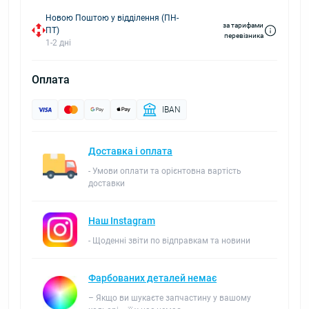
Новою Поштою у відділення (ПН-
за тарифами
ПТ)
перевізника
1-2 дні
Оплата
IBAN
Доставка і оплата
- Умови оплати та орієнтовна вартість
доставки
Наш Instagram
- Щоденні звіти по відправкам та новини
Фарбованих деталей немає
– Якщо ви шукаєте запчастину у вашому