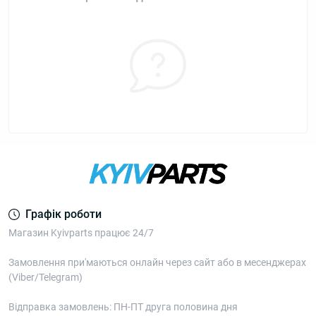
Графік роботи
Магазин Kyivparts працює 24/7
Замовлення при'маються онлайн через сайт або в месенджерах
(Viber/Telegram)
Відправка замовлень: ПН-ПТ друга половина дня