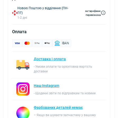
Новою Поштою у відділення (ПН-
за тарифами
ПТ)
перевізника
1-2 дні
Оплата
IBAN
Доставка і оплата
- Умови оплати та орієнтовна вартість
доставки
Наш Instagram
- Щоденні звіти по відправкам та новини
Фарбованих деталей немає
– Якщо ви шукаєте запчастину у вашому