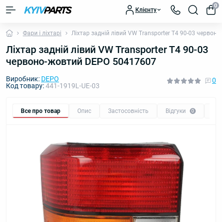
0
Клієнту
Фари і ліхтарі
Ліхтар задній лівий VW Transporter T4 90-03 черво
Ліхтар задній лівий VW Transporter T4 90-03
червоно-жовтий DEPO 50417607
Виробник:
DEPO
0
Код товару:
441-1919L-UE-03
Все про товар
Опис
Застосовність
Відгуки
Пи
0