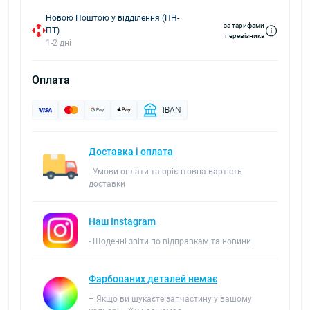
Новою Поштою у відділення (ПН-
за тарифами
ПТ)
перевізника
1-2 дні
Оплата
IBAN
Доставка і оплата
- Умови оплати та орієнтовна вартість
доставки
Наш Instagram
- Щоденні звіти по відправкам та новини
Фарбованих деталей немає
– Якщо ви шукаєте запчастину у вашому