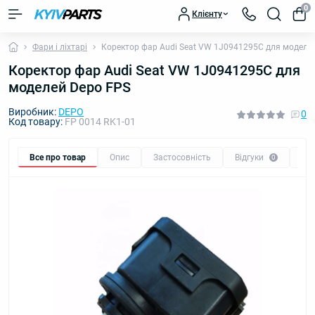
0
Клієнту
Фари і ліхтарі
Коректор фар Audi Seat VW 1J0941295C для моделе
Коректор фар Audi Seat VW 1J0941295C для
моделей Depo FPS
Виробник:
DEPO
0
Код товару:
FP 0014 RK1-01
Все про товар
Опис
Застосовність
Відгуки
Пи
0