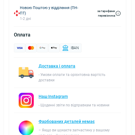
Новою Поштою у відділення (ПН-
за тарифами
ПТ)
перевізника
1-2 дні
Оплата
IBAN
Доставка і оплата
- Умови оплати та орієнтовна вартість
доставки
Наш Instagram
- Щоденні звіти по відправкам та новини
Фарбованих деталей немає
– Якщо ви шукаєте запчастину у вашому