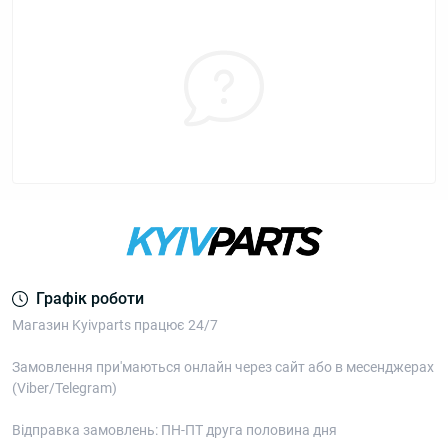
Графік роботи
Магазин Kyivparts працює 24/7
Замовлення при'маються онлайн через сайт або в месенджерах
(Viber/Telegram)
Відправка замовлень: ПН-ПТ друга половина дня