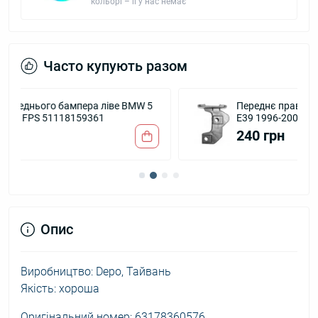
кольорі – її у нас немає
Часто купують разом
5
Переднє праве кріплення бампера BMW 5
E39 1996-2003 FPS 51118159362
240 грн
Опис
Виробництво: Depo, Тайвань
Якість: хороша
Оригінальний номер: 63178360576