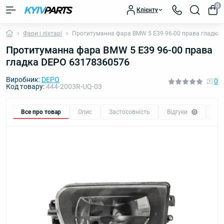
0
Клієнту
Фари і ліхтарі
Протитуманна фара BMW 5 E39 96-00 права гладка
Протитуманна фара BMW 5 E39 96-00 права
гладка DEPO 63178360576
Виробник:
DEPO
0
Код товару:
444-2003R-UQ-03
Все про товар
Опис
Застосовність
Відгуки
Пи
0