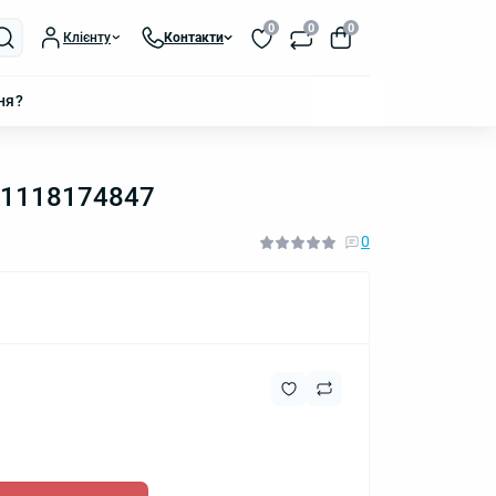
0
0
0
Клієнту
Контакти
ня?
 51118174847
0