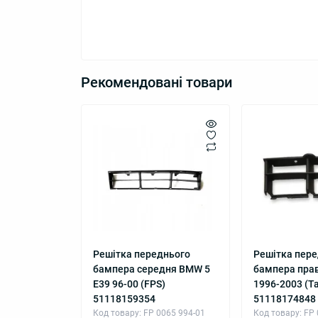
Рекомендовані товари
Решітка переднього
Решітка пер
бампера середня BMW 5
бампера пра
E39 96-00 (FPS)
1996-2003 (Т
51118159354
51118174848
Код товару: FP 0065 994-01
Код товару: FP