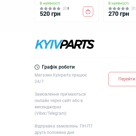
В наявності
В наявності
0
520 грн
270 грн
Графік роботи
Магазин Kyivparts працює
Перейти 
24/7
Замовлення при'маються
онлайн через сайт або в
месенджерах
(Viber/Telegram)
Відправка замовлень: ПН-ПТ
друга половина дня