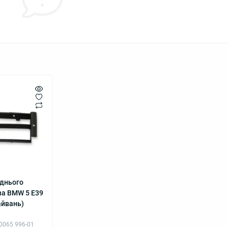
еднього
ва BMW 5 E39
айвань)
 0065 996-01