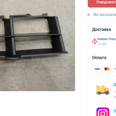
Повідомити
Як визначи
Доставка
Новою Пошто
1-2 дні
Оплата
Д
-
д
Н