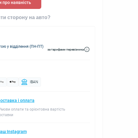
 про наявність
ти сторону на авто?
ю у відділення (ПН-ПТ)
за тарифами перевізника
IBAN
оставка і оплата
 Умови оплати та орієнтовна вартість
оставки
аш Instagram