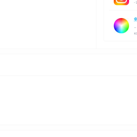
-
Ф
–
к