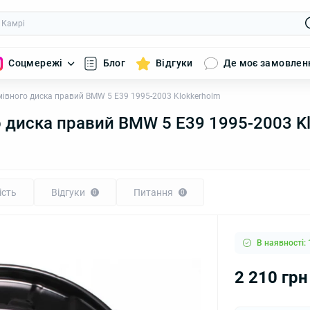
Соцмережі
Блог
Відгуки
Де моє замовлен
мівного диска правий BMW 5 E39 1995-2003 Klokkerholm
о диска правий BMW 5 E39 1995-2003 K
ість
Відгуки
Питання
0
0
В наявності: 
2 210 грн