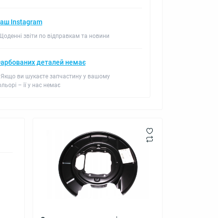
аш Instagram
 Щоденні звіти по відправкам та новини
арбованих деталей немає
 Якщо ви шукаєте запчастину у вашому
ольорі – її у нас немає