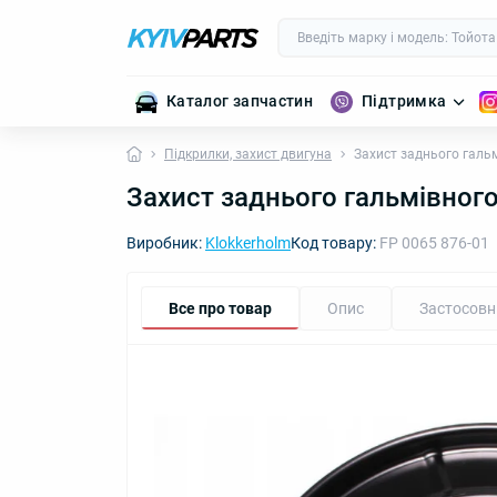
Каталог запчастин
Підтримка
Підкрилки, захист двигуна
Захист заднього галь
Захист заднього гальмівног
Виробник:
Klokkerholm
Код товару:
FP 0065 876-01
Все про товар
Опис
Застосовн