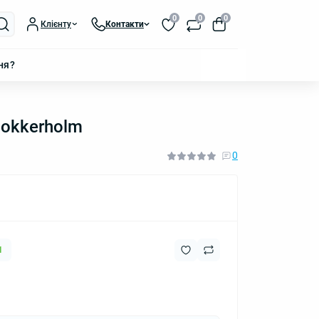
0
0
0
Клієнту
Контакти
ня?
lokkerholm
0
1