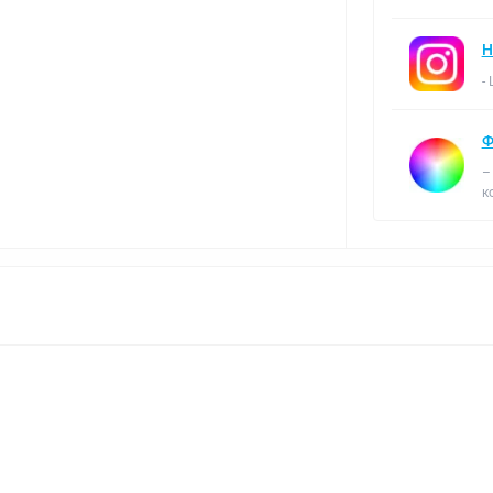
Н
-
Ф
–
к