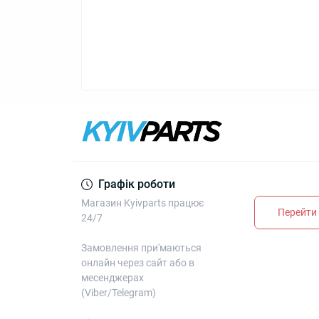
Графік роботи
Магазин Kyivparts працює
Перейти 
24/7
Замовлення при'маються
онлайн через сайт або в
месенджерах
(Viber/Telegram)