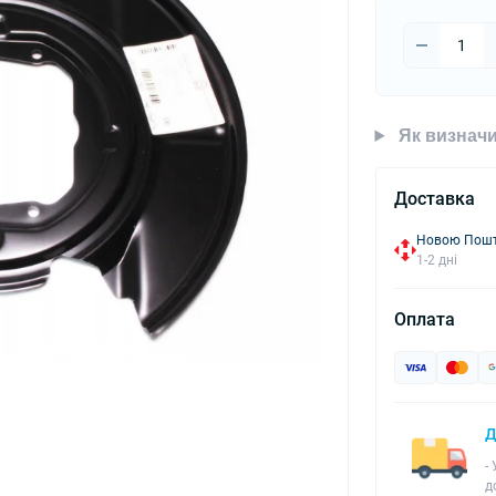
Як визначи
Доставка
Новою Пошто
1-2 дні
Оплата
Д
-
д