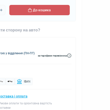
До кошика
ти сторону на авто?
ю у відділення (ПН-ПТ)
за тарифами перевізника
IBAN
оставка і оплата
 Умови оплати та орієнтовна вартість
оставки