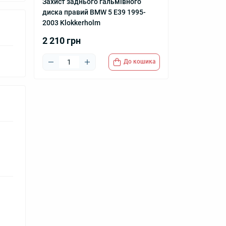
Захист заднього гальмівного
диска правий BMW 5 E39 1995-
2003 Klokkerholm
2 210 грн
До кошика