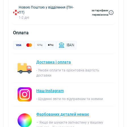
Новою Поштою у відділення (ПН-
за тарифами
ПТ)
перевізника
1-2 дні
Оплата
IBAN
Доставка і оплата
- Умови оплати та орієнтовна вартість
доставки
Наш Instagram
- Щоденні звіти по відправкам та новини
Фарбованих деталей немає
– Якщо ви шукаєте запчастину у вашому