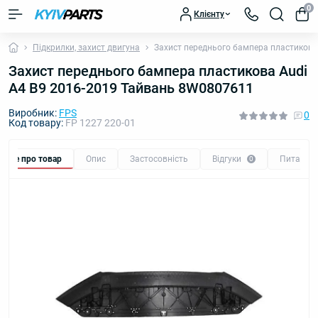
0
Клієнту
Підкрилки, захист двигуна
Захист переднього бампера пластикова
Захист переднього бампера пластикова Audi
A4 B9 2016-2019 Тайвань 8W0807611
Виробник:
FPS
0
Код товару:
FP 1227 220-01
Все про товар
Опис
Застосовність
Відгуки
Питання
0