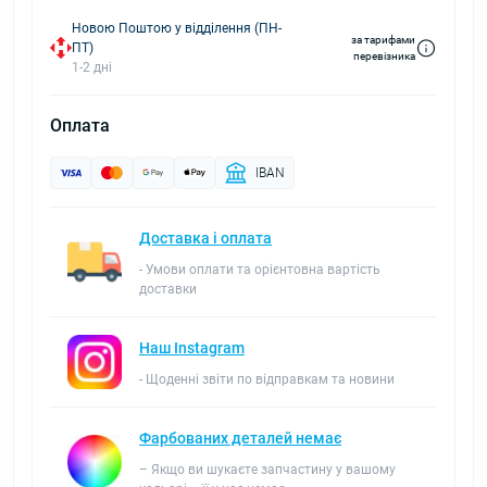
Новою Поштою у відділення (ПН-
за тарифами
ПТ)
перевізника
1-2 дні
Оплата
IBAN
Доставка і оплата
- Умови оплати та орієнтовна вартість
доставки
Наш Instagram
- Щоденні звіти по відправкам та новини
Фарбованих деталей немає
– Якщо ви шукаєте запчастину у вашому