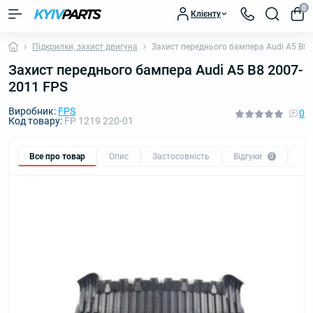
0
Клієнту
Підкрилки, захист двигуна
Захист переднього бампера Audi A5 B8 
Захист переднього бампера Audi A5 B8 2007-
2011 FPS
Виробник:
FPS
0
Код товару:
FP 1219 220-01
Все про товар
Опис
Застосовність
Відгуки
Пи
0