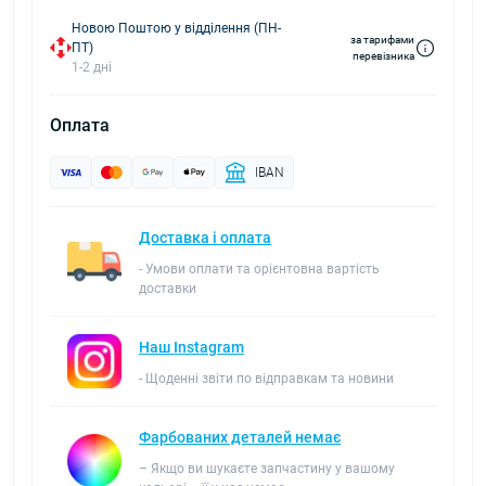
Новою Поштою у відділення (ПН-
за тарифами
ПТ)
перевізника
1-2 дні
Оплата
IBAN
Доставка і оплата
- Умови оплати та орієнтовна вартість
доставки
Наш Instagram
- Щоденні звіти по відправкам та новини
Фарбованих деталей немає
– Якщо ви шукаєте запчастину у вашому