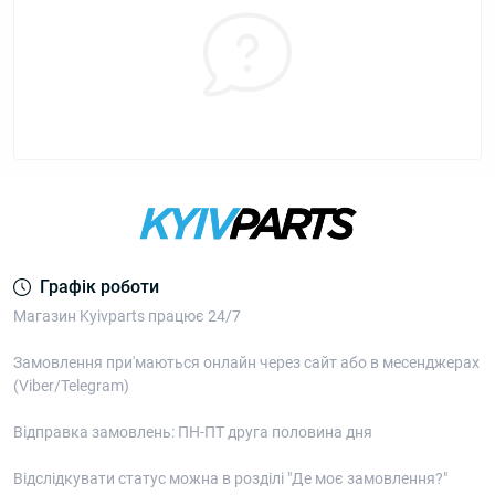
Графік роботи
Магазин Kyivparts працює 24/7
Замовлення при'маються онлайн через сайт або в месенджерах
(Viber/Telegram)
Відправка замовлень: ПН-ПТ друга половина дня
Відслідкувати статус можна в розділі "Де моє замовлення?"