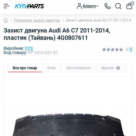
0
Клієнту
Підкрилки, захист двигуна
Захист двигуна Audi A6 C7 2011-2014, 
Захист двигуна Audi A6 C7 2011-2014,
пластик (Тайвань) 4G0807611
Виробник:
FPS
0
Код товару:
FP 1214 221-01
Все про товар
Опис
Застосовність
Відгуки
Пи
0