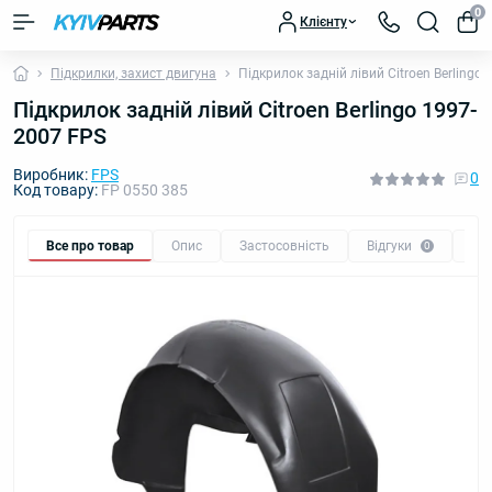
0
Клієнту
Підкрилки, захист двигуна
Підкрилок задній лівий Citroen Berlingo
Підкрилок задній лівий Citroen Berlingo 1997-
2007 FPS
Виробник:
FPS
0
Код товару:
FP 0550 385
Все про товар
Опис
Застосовність
Відгуки
Пи
0