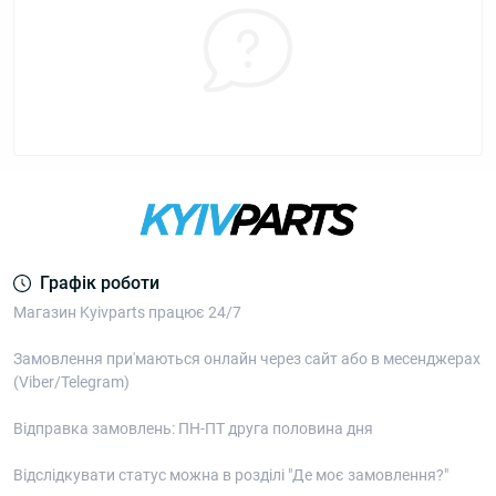
Графік роботи
Магазин Kyivparts працює 24/7
Замовлення при'маються онлайн через сайт або в месенджерах
(Viber/Telegram)
Відправка замовлень: ПН-ПТ друга половина дня
Відслідкувати статус можна в розділі "Де моє замовлення?"