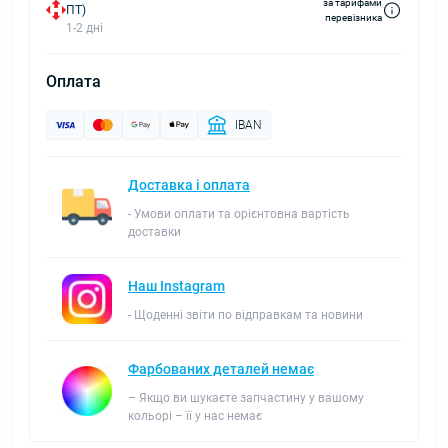
за тарифами
ПТ)
перевізника
1-2 дні
Оплата
IBAN
Доставка і оплата
- Умови оплати та орієнтовна вартість
доставки
Наш Instagram
- Щоденні звіти по відправкам та новини
Фарбованих деталей немає
– Якщо ви шукаєте запчастину у вашому
кольорі – її у нас немає