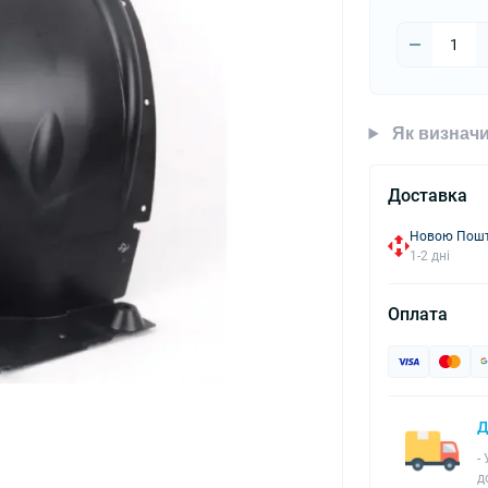
Як визначи
Доставка
Новою Пошто
1-2 дні
Оплата
Д
-
д