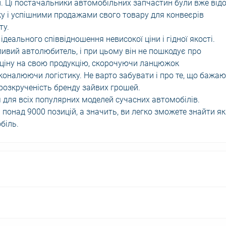
н. Ці постачальники автомобільних запчастин були вже від
у і успішними продажами свого товару для конвеєрів
ту.
ідеального співвідношення невисокої ціни і гідної якості.
ивий автолюбитель, і при цьому він не пошкодує про
 ціну на свою продукцію, скорочуючи ланцюжок
коналюючи логістику. Не варто забувати і про те, що бажаю
 розкрученість бренду зайвих грошей.
я для всіх популярних моделей сучасних автомобілів.
 понад 9000 позицій, а значить, ви легко зможете знайти як
біль.