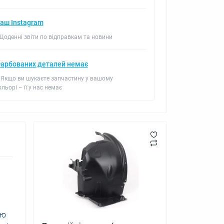
аш Instagram
 Щоденні звіти по відправкам та новини
арбованих деталей немає
 Якщо ви шукаєте запчастину у вашому
ольорі – її у нас немає
ію