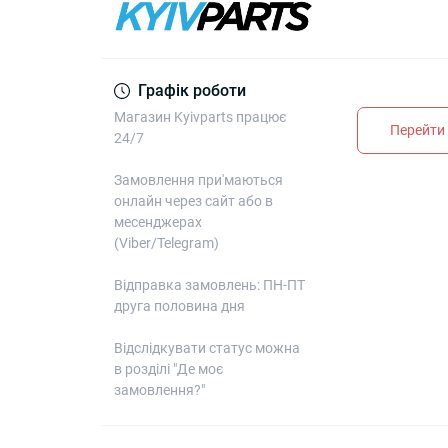
Графік роботи
Магазин Kyivparts працює
Перейти 
24/7
Замовлення при'маються
онлайн через сайт або в
месенджерах
(Viber/Telegram)
Відправка замовлень: ПН-ПТ
друга половина дня
Відслідкувати статус можна
в розділі "Де моє
замовлення?"