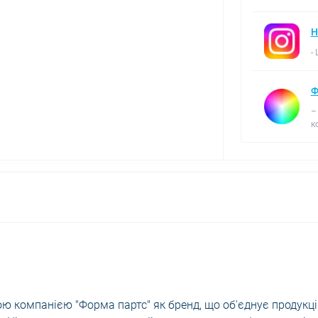
Н
-
Ф
–
к
ю компанією "Форма партс" як бренд, що об'єднує продукц