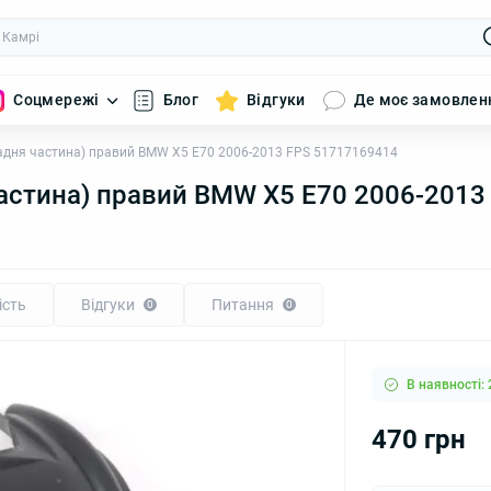
Соцмережі
Блог
Відгуки
Де моє замовлен
задня частина) правий BMW X5 E70 2006-2013 FPS 51717169414
частина) правий BMW X5 E70 2006-201
ість
Відгуки
Питання
0
0
В наявності: 
470 грн