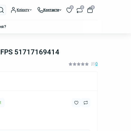
0
0
0
Клієнту
Контакти
ня?
3 FPS 51717169414
0
2