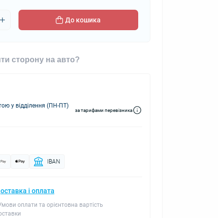
До кошика
ти сторону на авто?
ю у відділення (ПН-ПТ)
за тарифами перевізника
IBAN
оставка і оплата
 Умови оплати та орієнтовна вартість
оставки