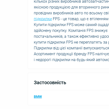
кількох різних виробників автозапчасти
якісною продукцією для вторинного ринк
провідних виробників авто по всьому сві
підкрилки
FPS - це товар, що є втіленням 
Купити підкрилки FPS може самий ощадл
здійснену покупку. Компанія FPS знижує
постачальників, а також ефективно удос
купити підкрилки FPS не переплатять за
Підкрилки від цієї компанії випускаютьс
Асортимент продукції бренду FPS налічує
і недорогі підкрилки на будь-який автомо
Застосовність
BMW