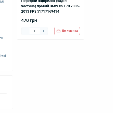
Передній підкрилок (задня
омі
частина) правий BMW X5 E70 2006-
2013 FPS 51717169414
470 грн
До кошика
чі
існі