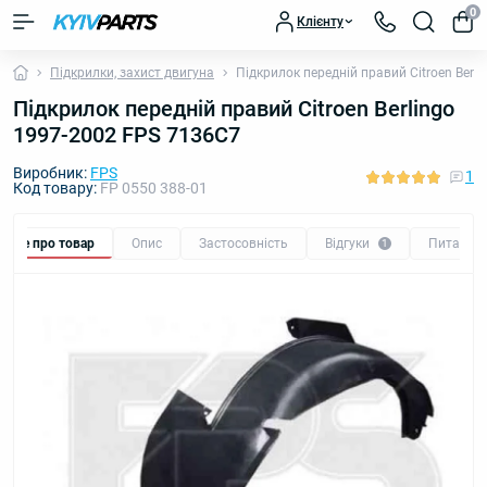
0
Клієнту
Підкрилки, захист двигуна
Підкрилок передній правий Citroen Berl
Підкрилок передній правий Citroen Berlingo
1997-2002 FPS 7136C7
Виробник:
FPS
1
Код товару:
FP 0550 388-01
Все про товар
Опис
Застосовність
Відгуки
Питання
1