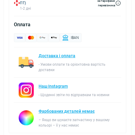
за тарифами
ПТ)
перевізника
1-2 дні
Оплата
IBAN
Доставка і оплата
- Умови оплати та орієнтовна вартість
доставки
Наш Instagram
- Щоденні звіти по відправкам та новини
Фарбованих деталей немає
– Якщо ви шукаєте запчастину у вашому
кольорі – її у нас немає