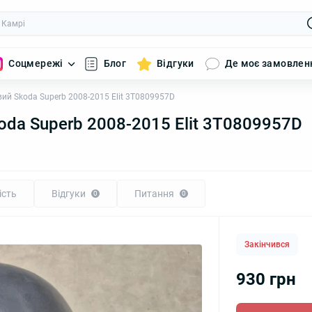
Соцмережі
Блог
Відгуки
Де моє замовлен
вий Skoda Superb 2008-2015 Elit 3T0809957D
oda Superb 2008-2015 Elit 3T0809957D
ість
Відгуки
Питання
0
0
Закінчився
930 грн