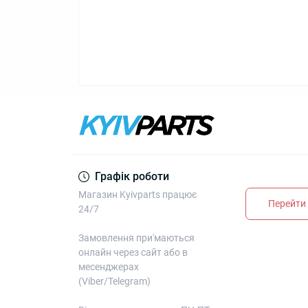
Графік роботи
Магазин Kyivparts працює
Перейти 
24/7
Замовлення при'маються
онлайн через сайт або в
месенджерах
(Viber/Telegram)