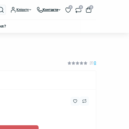
0
0
0
Клієнту
Контакти
ня?
0