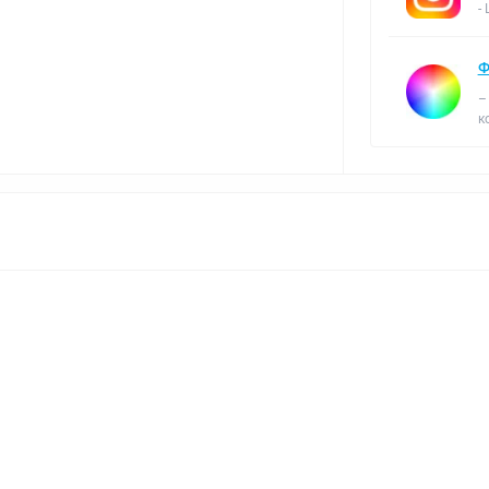
-
Ф
–
к