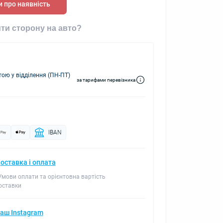
 про наявність
ти сторону на авто?
ю у відділення (ПН-ПТ)
за тарифами перевізника
IBAN
оставка і оплата
 Умови оплати та орієнтовна вартість
оставки
аш Instagram