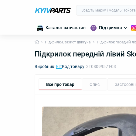
Каталог запчастин
Підтримка
Підкрилки, захист двигуна
Підкрилок передній лі
Підкрилок передній лівий Sk
Виробник:
Elit
Код товару:
3T0809957T-03
Все про товар
Опис
Застосовн