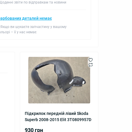
 Щоденні звіти по відправкам та новини
арбованих деталей немає
 Якщо ви шукаєте запчастину у вашому
ольорі – її у нас немає
Підкрилок передній лівий Skoda
Superb 2008-2015 Elit 3T0809957D
930 грн