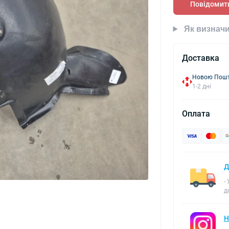
Повідомити
Як визначи
Доставка
Новою Пошто
1-2 дні
Оплата
Д
-
д
Н