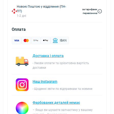
Новою Поштою у відділення (ПН-
за тарифами
ПТ)
перевізника
1-2 дні
Оплата
IBAN
Доставка і оплата
- Умови оплати та орієнтовна вартість
доставки
Наш Instagram
- Щоденні звіти по відправкам та новини
Фарбованих деталей немає
– Якщо ви шукаєте запчастину у вашому