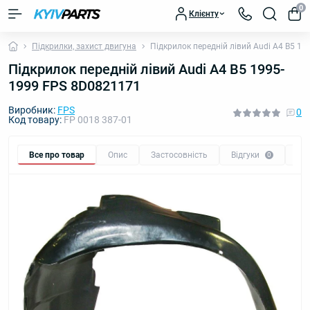
0
Клієнту
Підкрилки, захист двигуна
Підкрилок передній лівий Audi A4 B5 1
Підкрилок передній лівий Audi A4 B5 1995-
1999 FPS 8D0821171
Виробник:
FPS
0
Код товару:
FP 0018 387-01
Все про товар
Опис
Застосовність
Відгуки
Пи
0