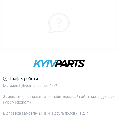
Графік роботи
Магазин Kyivparts працює 24/7
Замовлення при'маються онлайн через сайт або в месенджерах
(Viber/Telegram)
Відправка замовлень: ПН-ПТ друга половина дня