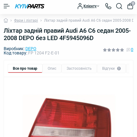
0
Клієнту
Фари і ліхтарі
Ліхтар задній правий Audi A6 C6 седан 2005-2008 D
Ліхтар задній правий Audi A6 C6 седан 2005-
2008 DEPO без LED 4F5945096D
Виробник:
DEPO
0
Код товару:
FP 1204 F2-E-01
Все про товар
Опис
Застосовність
Відгуки
Пи
0