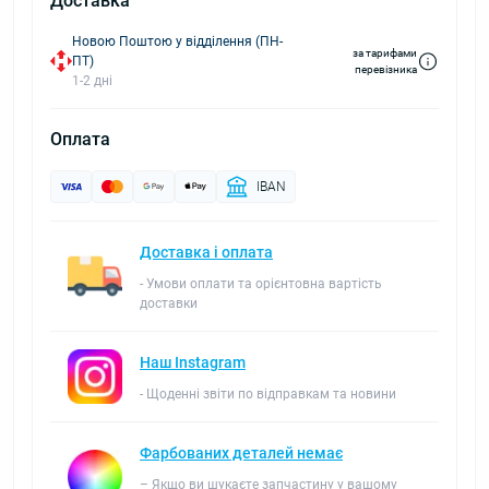
Доставка
Новою Поштою у відділення (ПН-
за тарифами
ПТ)
перевізника
1-2 дні
Оплата
IBAN
Доставка і оплата
- Умови оплати та орієнтовна вартість
доставки
Наш Instagram
- Щоденні звіти по відправкам та новини
Фарбованих деталей немає
– Якщо ви шукаєте запчастину у вашому