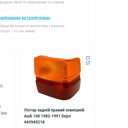
 Щоденні звіти по відправкам та новини
арбованих деталей немає
 Якщо ви шукаєте запчастину у вашому
ольорі – її у нас немає
o,
ю
Ліхтар задній правий зовнішній
ртам
Audi 100 1982-1991 Depo
443945218