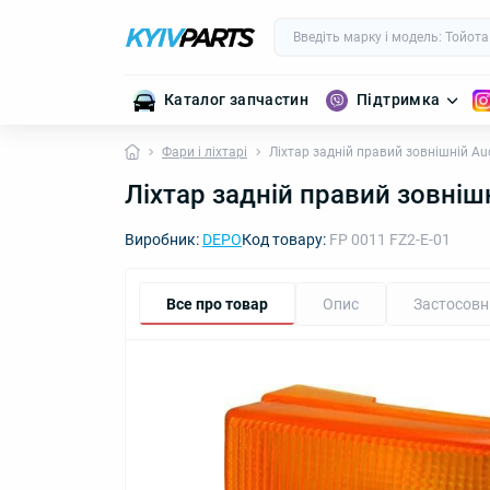
Каталог запчастин
Підтримка
Фари і ліхтарі
Ліхтар задній правий зовнішній A
Ліхтар задній правий зовніш
Виробник:
DEPO
Код товару:
FP 0011 FZ2-E-01
Все про товар
Опис
Застосовн