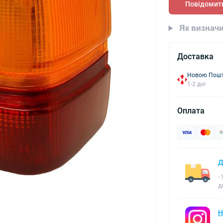
Повідомити
Як визначи
Доставка
Новою Пошто
1-2 дні
Оплата
Д
-
д
Н