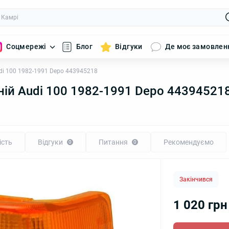
Соцмережі
Блог
Відгуки
Де моє замовлен
udi 100 1982-1991 Depo 443945218
ній Audi 100 1982-1991 Depo 44394521
ість
Відгуки
Питання
Рекомендуємо
0
0
Закінчився
1 020 грн