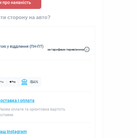
 про наявність
ти сторону на авто?
ю у відділення (ПН-ПТ)
за тарифами перевізника
IBAN
оставка і оплата
 Умови оплати та орієнтовна вартість
оставки
аш Instagram