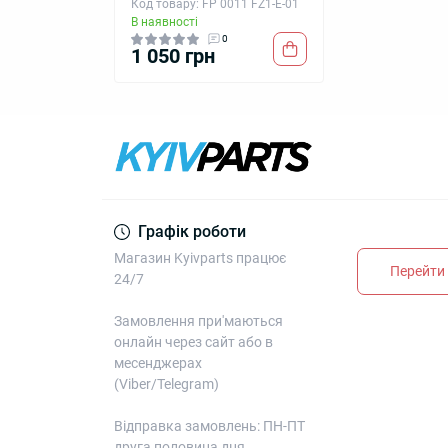
Код товару: FP 0011 FZ1-E-01
В наявності
0
1 050 грн
Графік роботи
Магазин Kyivparts працює
Перейти 
24/7
Замовлення при'маються
онлайн через сайт або в
месенджерах
(Viber/Telegram)
Відправка замовлень: ПН-ПТ
друга половина дня