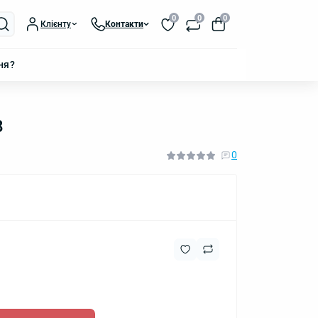
0
0
0
Клієнту
Контакти
ня?
8
0