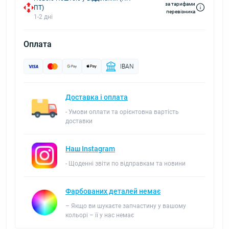
за тарифами
ПТ)
перевізника
1-2 дні
Оплата
IBAN
Доставка і оплата
- Умови оплати та орієнтовна вартість
доставки
Наш Instagram
- Щоденні звіти по відправкам та новини
Фарбованих деталей немає
– Якщо ви шукаєте запчастину у вашому
кольорі – її у нас немає