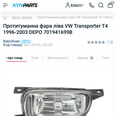
0
Клієнту
Фари і ліхтарі
Протитуманна фара ліва VW Transporter T4 1996-2
Протитуманна фара ліва VW Transporter T4
1996-2003 DEPO 701941699B
Виробник:
DEPO
0
Код товару:
441-2010L-UQ-03
Все про товар
Опис
Застосовність
Відгуки
Питання
0