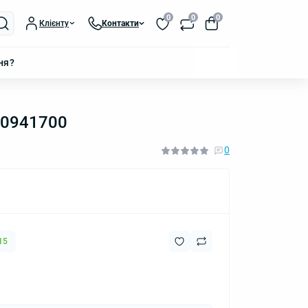
0
0
0
Клієнту
Контакти
ня?
T0941700
0
15