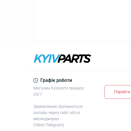
Графік роботи
Магазин Kyivparts працює
Перейти 
24/7
Замовлення при'маються
онлайн через сайт або в
месенджерах
(Viber/Telegram)