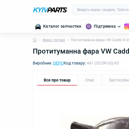
Каталог запчастин
Підтримка
Фари і ліхтарі
Протитуманна фара VW Caddy III 
Протитуманна фара VW Caddy
Виробник:
DEPO
Код товару:
441-2025R-UQ-03
Все про товар
Опис
Застосовн