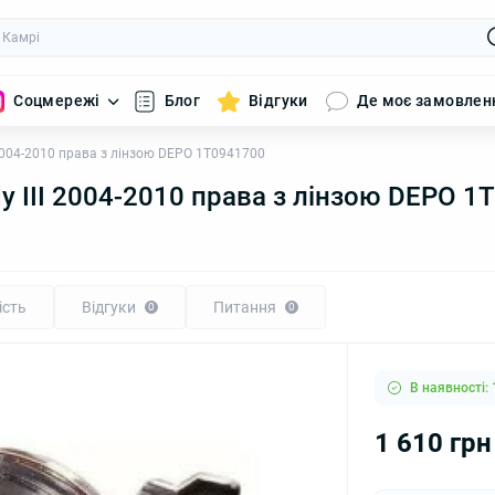
Соцмережі
Блог
Відгуки
Де моє замовлен
2004-2010 права з лінзою DEPO 1T0941700
 III 2004-2010 права з лінзою DEPO 1
ість
Відгуки
Питання
0
0
В наявності: 
1 610 грн