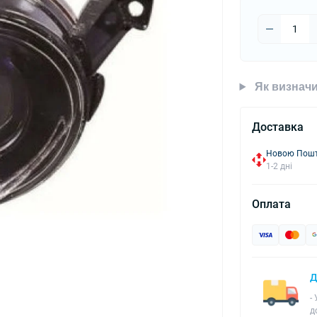
Як визначи
Доставка
Новою Пошто
1-2 дні
Оплата
Д
-
д