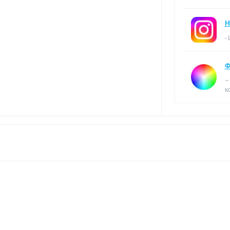
Н
-
Ф
–
к