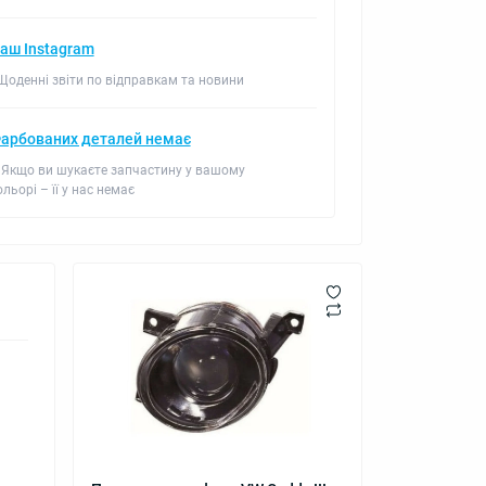
аш Instagram
 Щоденні звіти по відправкам та новини
арбованих деталей немає
 Якщо ви шукаєте запчастину у вашому
ольорі – її у нас немає