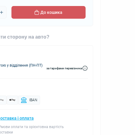
До кошика
ти сторону на авто?
ю у відділення (ПН-ПТ)
за тарифами перевізника
IBAN
оставка і оплата
 Умови оплати та орієнтовна вартість
оставки