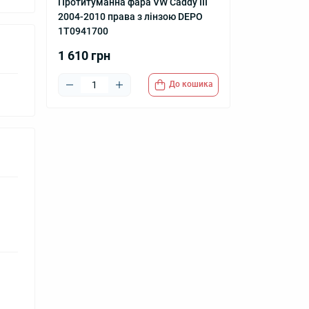
Протитуманна фара VW Caddy III
2004-2010 права з лінзою DEPO
1T0941700
1 610 грн
До кошика