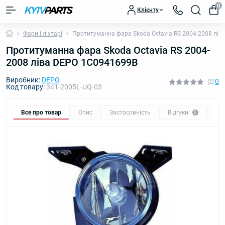
0
Клієнту
Фари і ліхтарі
Протитуманна фара Skoda Octavia RS 2004-2008 лі
Протитуманна фара Skoda Octavia RS 2004-
2008 ліва DEPO 1C0941699B
Виробник:
DEPO
0
Код товару:
341-2005L-UQ-03
Все про товар
Опис
Застосовність
Відгуки
Пи
0