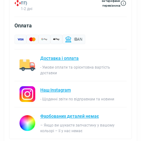
за тарифами
ПТ)
перевізника
1-2 дні
Оплата
IBAN
Доставка і оплата
- Умови оплати та орієнтовна вартість
доставки
Наш Instagram
- Щоденні звіти по відправкам та новини
Фарбованих деталей немає
– Якщо ви шукаєте запчастину у вашому
кольорі – її у нас немає