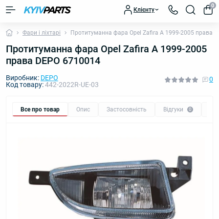
0
Клієнту
Фари і ліхтарі
Протитуманна фара Opel Zafira A 1999-2005 права 
Протитуманна фара Opel Zafira A 1999-2005
права DEPO 6710014
Виробник:
DEPO
0
Код товару:
442-2022R-UE-03
Все про товар
Опис
Застосовність
Відгуки
Пи
0