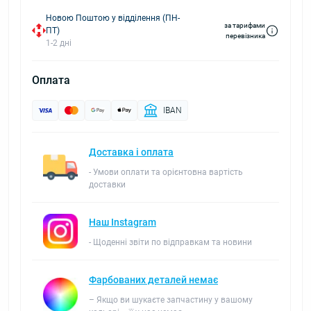
Новою Поштою у відділення (ПН-
за тарифами
ПТ)
перевізника
1-2 дні
Оплата
IBAN
Доставка і оплата
- Умови оплати та орієнтовна вартість
доставки
Наш Instagram
- Щоденні звіти по відправкам та новини
Фарбованих деталей немає
– Якщо ви шукаєте запчастину у вашому