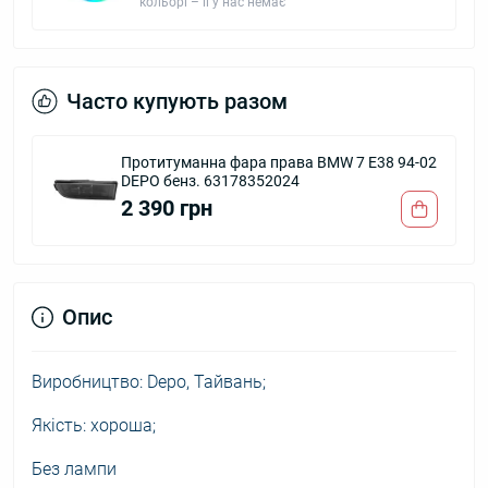
кольорі – її у нас немає
Часто купують разом
Протитуманна фара права BMW 7 E38 94-02
DEPO бенз. 63178352024
2 390 грн
Опис
Виробництво: Depo, Тайвань;
Якість: хороша;
Без лампи