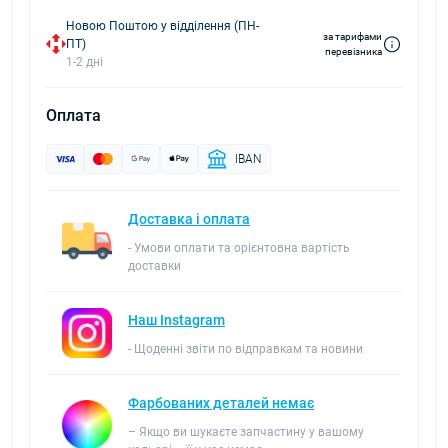
Новою Поштою у відділення (ПН-
за тарифами
ПТ)
перевізника
1-2 дні
Оплата
IBAN
Доставка і оплата
- Умови оплати та орієнтовна вартість
доставки
Наш Instagram
- Щоденні звіти по відправкам та новини
Фарбованих деталей немає
– Якщо ви шукаєте запчастину у вашому