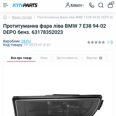
0
Клієнту
Фари і ліхтарі
Протитуманна фара ліва BMW 7 E38 94-02 DEPO бен
Протитуманна фара ліва BMW 7 E38 94-02
DEPO бенз. 63178352023
Виробник:
DEPO
0
Код товару:
FP 0075 H1-E-01
Все про товар
Опис
Застосовність
Відгуки
Пи
0