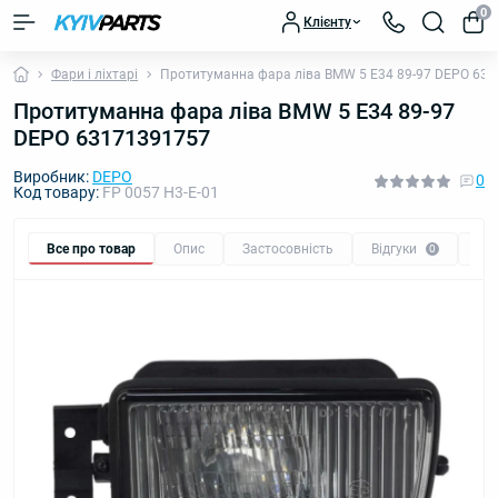
0
Клієнту
Фари і ліхтарі
Протитуманна фара ліва BMW 5 E34 89-97 DEPO 63
Протитуманна фара ліва BMW 5 E34 89-97
DEPO 63171391757
Виробник:
DEPO
0
Код товару:
FP 0057 H3-E-01
Все про товар
Опис
Застосовність
Відгуки
Пи
0