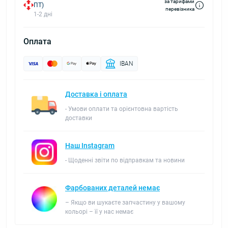
за тарифами
ПТ)
перевізника
1-2 дні
Оплата
IBAN
Доставка і оплата
- Умови оплати та орієнтовна вартість
доставки
Наш Instagram
- Щоденні звіти по відправкам та новини
Фарбованих деталей немає
– Якщо ви шукаєте запчастину у вашому
кольорі – її у нас немає