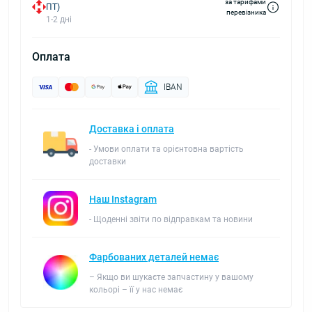
за тарифами
ПТ)
перевізника
1-2 дні
Оплата
IBAN
Доставка і оплата
- Умови оплати та орієнтовна вартість
доставки
Наш Instagram
- Щоденні звіти по відправкам та новини
Фарбованих деталей немає
– Якщо ви шукаєте запчастину у вашому
кольорі – її у нас немає