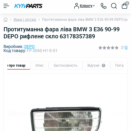
0
Клієнту
Фари і ліхтарі
Протитуманна фара ліва BMW 3 E36 90-99 DEPO риф
Протитуманна фара ліва BMW 3 E36 90-99
DEPO рифлене скло 63178357389
Виробник:
DEPO
0
Код товару:
FP 0060 H1-E-01
Все про товар
Опис
Застосовність
Відгуки
Питання
0