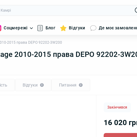
Соцмережі
Блог
Відгуки
Де моє замовлен
2010-2015 права DEPO 92202-3W200
tage 2010-2015 права DEPO 92202-3W2
ість
Відгуки
Питання
0
0
Закінчився
16 020 гр