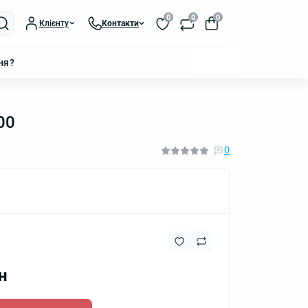
0
0
0
Клієнту
Контакти
ня?
00
0
н