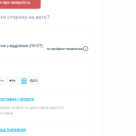
 про наявність
ти сторону на авто?
ю у відділення (ПН-ПТ)
за тарифами перевізника
IBAN
оставка і оплата
 Умови оплати та орієнтовна вартість
оставки
аш Instagram