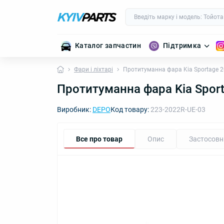
Каталог запчастин
Підтримка
Фари і ліхтарі
Протитуманна фара Kia Sportage 
Протитуманна фара Kia Spor
Виробник:
DEPO
Код товару:
223-2022R-UE-03
Все про товар
Опис
Застосовн