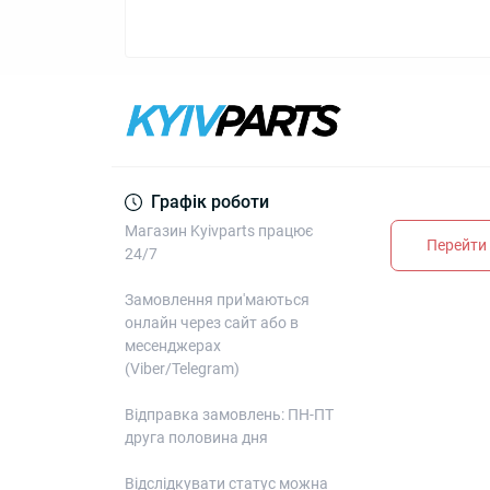
Графік роботи
Магазин Kyivparts працює
Перейти 
24/7
Замовлення при'маються
онлайн через сайт або в
месенджерах
(Viber/Telegram)
Відправка замовлень: ПН-ПТ
друга половина дня
Відслідкувати статус можна