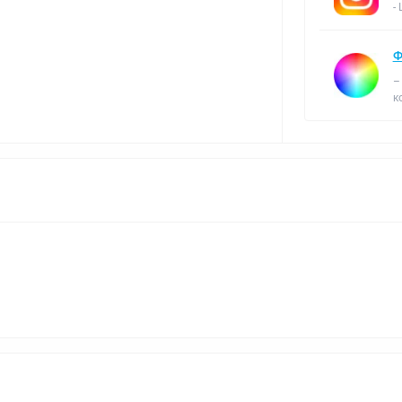
-
Ф
–
к