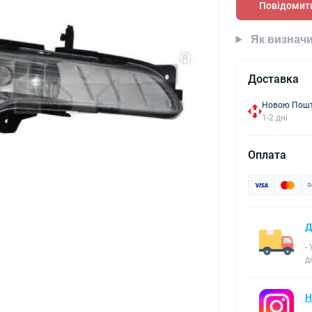
Повідомити
Як визначи
Доставка
Новою Пошто
1-2 дні
Оплата
Д
-
д
Н