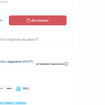
90 грн
До кошика
ти сторону на авто?
ю у відділення (ПН-ПТ)
за тарифами перевізника
IBAN
оставка і оплата