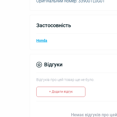
Оригінальний номер: 33900TL0G01
Застосовність
Honda
Відгуки
Відгуків про цей товар ще не було.
+ Додати відгук
Немає відгуків про цей