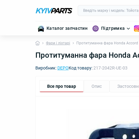
Каталог запчастин
Підтримка
Фари і ліхтарі
Протитуманна фара Honda Accord 
Протитуманна фара Honda A
Виробник:
DEPO
Код товару:
217-2042R-UE-03
Все про товар
Опис
Застосовн