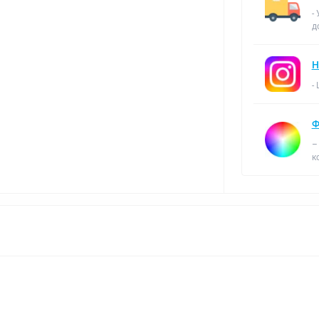
-
д
Н
-
Ф
–
к