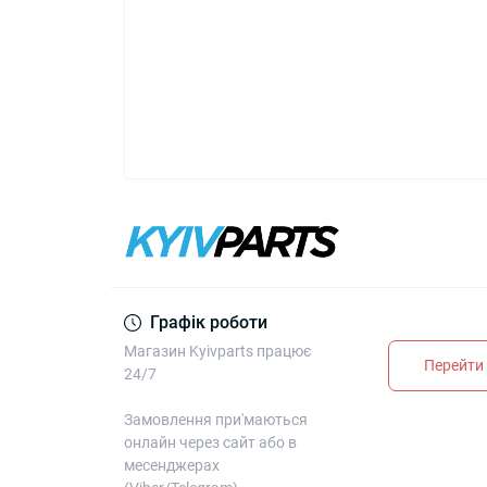
Графік роботи
Магазин Kyivparts працює
Перейти 
24/7
Замовлення при'маються
онлайн через сайт або в
месенджерах