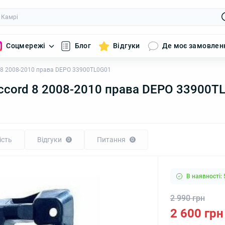
Соцмережі
Блог
Відгуки
Де моє замовлен
8 2008-2010 права DEPO 33900TL0G01
ccord 8 2008-2010 права DEPO 33900T
ість
Відгуки
Питання
0
0
В наявності: 
2 990 грн
2 600 грн