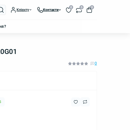
0
0
0
Клієнту
Контакти
ня?
L0G01
0
5