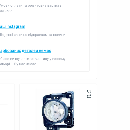
 Умови оплати та орієнтовна вартість
оставки
аш Instagram
 Щоденні звіти по відправкам та новини
арбованих деталей немає
 Якщо ви шукаєте запчастину у вашому
ольорі – її у нас немає