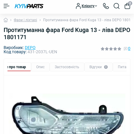
0
Клієнту
Фари і ліхтарі
Протитуманна фара Ford Kuga 13 - ліва DEPO 18011
Протитуманна фара Ford Kuga 13 - ліва DEPO
1801171
Виробник:
DEPO
0
Код товару:
431-2037L-UEN
Все про товар
Опис
Застосовність
Відгуки
Питання
0