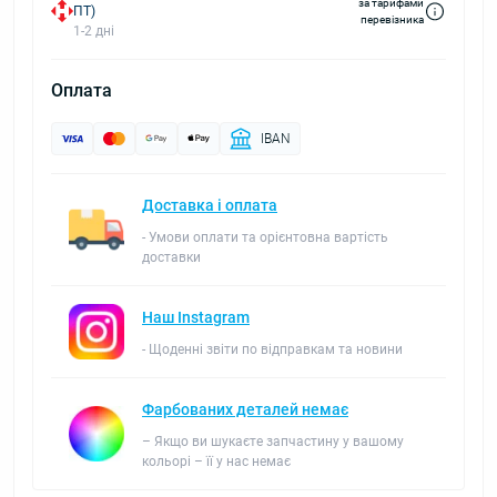
за тарифами
ПТ)
перевізника
1-2 дні
Оплата
IBAN
Доставка і оплата
- Умови оплати та орієнтовна вартість
доставки
Наш Instagram
- Щоденні звіти по відправкам та новини
Фарбованих деталей немає
– Якщо ви шукаєте запчастину у вашому
кольорі – її у нас немає