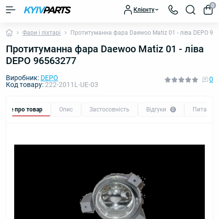
0
Клієнту
Фари і ліхтарі
Протитуманна фара Daewoo Matiz 01 - ліва DEPO 96
Протитуманна фара Daewoo Matiz 01 - ліва
DEPO 96563277
Виробник:
DEPO
0
Код товару:
222-2011L-UE-03
Все про товар
Опис
Застосовність
Відгуки
Питання
0