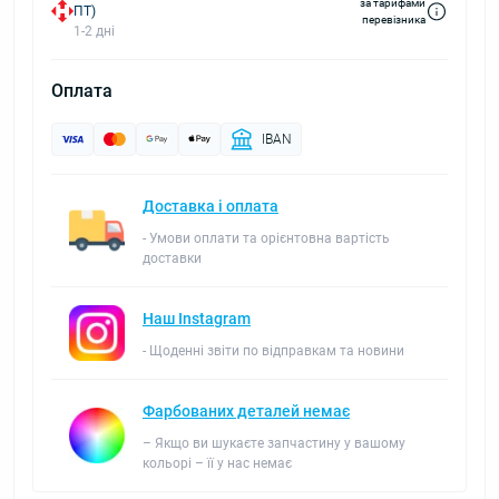
за тарифами
ПТ)
перевізника
1-2 дні
Оплата
IBAN
Доставка і оплата
- Умови оплати та орієнтовна вартість
доставки
Наш Instagram
- Щоденні звіти по відправкам та новини
Фарбованих деталей немає
– Якщо ви шукаєте запчастину у вашому
кольорі – її у нас немає