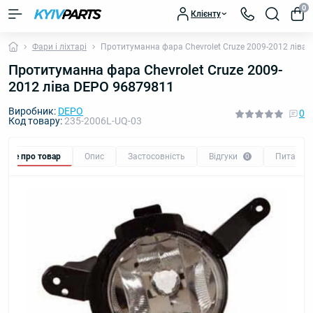
0
Клієнту
Фари і ліхтарі
Протитуманна фара Chevrolet Cruze 2009-2012 ліва
Протитуманна фара Chevrolet Cruze 2009-
2012 ліва DEPO 96879811
Виробник:
DEPO
0
Код товару:
235-2006L-UQ-03
Все про товар
Опис
Застосовність
Відгуки
Питання
0