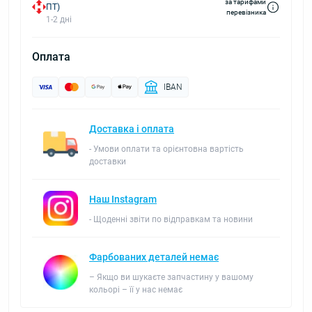
за тарифами
ПТ)
перевізника
1-2 дні
Оплата
IBAN
Доставка і оплата
- Умови оплати та орієнтовна вартість
доставки
Наш Instagram
- Щоденні звіти по відправкам та новини
Фарбованих деталей немає
– Якщо ви шукаєте запчастину у вашому
кольорі – її у нас немає