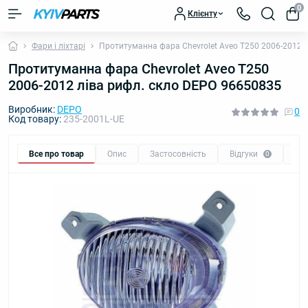
0
Клієнту
Фари і ліхтарі
Протитуманна фара Chevrolet Aveo T250 2006-2012 
Протитуманна фара Chevrolet Aveo T250
2006-2012 ліва рифл. скло DEPO 96650835
Виробник:
DEPO
0
Код товару:
235-2001L-UE
Все про товар
Опис
Застосовність
Відгуки
Пи
0