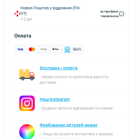
Новою Поштою у відділення (ПН-
за тарифами
ПТ)
перевізника
1-2 дні
Оплата
IBAN
Доставка і оплата
- Умови оплати та орієнтовна вартість
доставки
Наш Instagram
- Щоденні звіти по відправкам та новини
Фарбованих деталей немає
– Якщо ви шукаєте запчастину у вашому