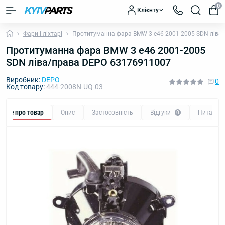
0
Клієнту
Фари і ліхтарі
Протитуманна фара BMW 3 e46 2001-2005 SDN ліва
Протитуманна фара BMW 3 e46 2001-2005
SDN ліва/права DEPO 63176911007
Виробник:
DEPO
0
Код товару:
444-2008N-UQ-03
Все про товар
Опис
Застосовність
Відгуки
Питання
0