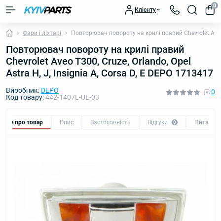
0
Клієнту
Фари і ліхтарі
Повторювач повороту на крилі правий Chevrolet Aveo T3
Повторювач повороту на крилі правий
Chevrolet Aveo T300, Cruze, Orlando, Opel
Astra H, J, Insignia A, Corsa D, E DEPO 1713417
Виробник:
DEPO
0
Код товару:
442-1407L-UE-03
Все про товар
Опис
Застосовність
Відгуки
Питання
0