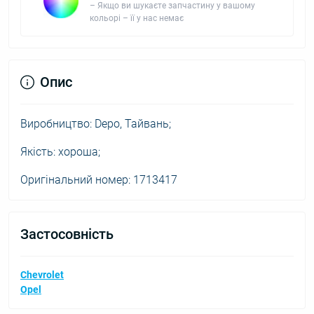
– Якщо ви шукаєте запчастину у вашому
кольорі – її у нас немає
Опис
Виробництво: Depo, Тайвань;
Якість: хороша;
Оригінальний номер: 1713417
Застосовність
Chevrolet
Opel