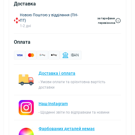
Доставка
Новою Поштою у відділення (ПН-
за тарифами
ПТ)
перевізника
1-2 дні
Оплата
IBAN
Доставка і оплата
- Умови оплати та орієнтовна вартість
доставки
Наш Instagram
- Щоденні звіти по відправкам та новини
Фарбованих деталей немає