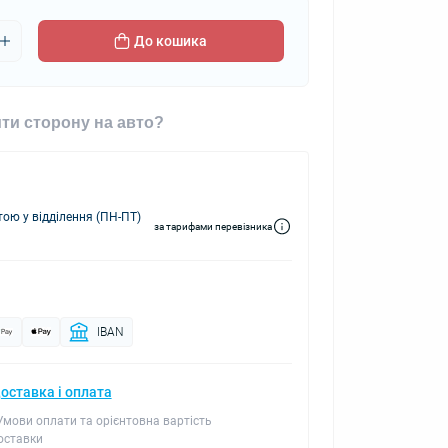
До кошика
ти сторону на авто?
ю у відділення (ПН-ПТ)
за тарифами перевізника
IBAN
оставка і оплата
 Умови оплати та орієнтовна вартість
оставки