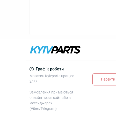
Графік роботи
Магазин Kyivparts працює
Перейти 
24/7
Замовлення при'маються
онлайн через сайт або в
месенджерах
(Viber/Telegram)