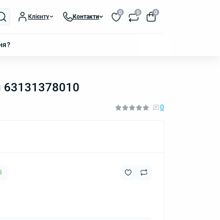
0
0
0
Клієнту
Контакти
ня?
й 63131378010
0
5