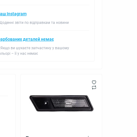
аш Instagram
 Щоденні звіти по відправкам та новини
арбованих деталей немає
 Якщо ви шукаєте запчастину у вашому
ольорі – її у нас немає