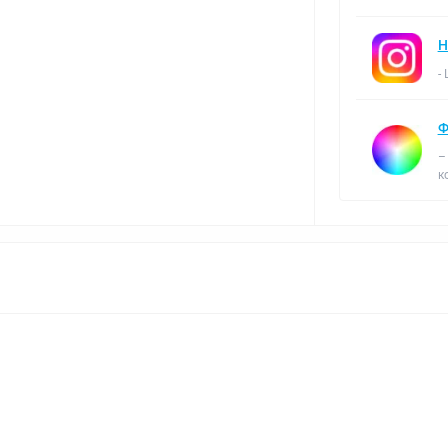
Н
-
Ф
–
к