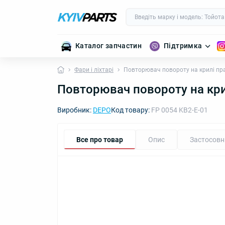
Каталог запчастин
Підтримка
Фари і ліхтарі
Повторювач повороту на крилі пр
Повторювач повороту на кри
Виробник:
DEPO
Код товару:
FP 0054 KB2-E-01
Все про товар
Опис
Застосовн