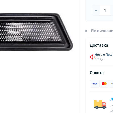
Як визначи
Доставка
Новою Пошто
1-2 дні
Оплата
Д
-
д