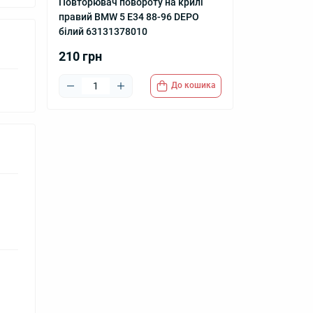
Повторювач повороту на крилі
правий BMW 5 E34 88-96 DEPO
білий 63131378010
210 грн
До кошика