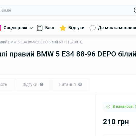
Соцмережі
Блог
Відгуки
Де моє замовлен
авий BMW 5 E34 88-96 DEPO білий 63131378010
лі правий BMW 5 E34 88-96 DEPO біли
ість
Відгуки
Питання
0
0
В наявності: 
210 грн