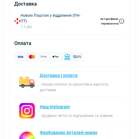
Доставка
Новою Поштою у відділення (ПН-
за тарифами
ПТ)
перевізника
1-2 дні
Оплата
IBAN
Доставка і оплата
- Умови оплати та орієнтовна вартість
доставки
Наш Instagram
- Щоденні звіти по відправкам та новини
Фарбованих деталей немає