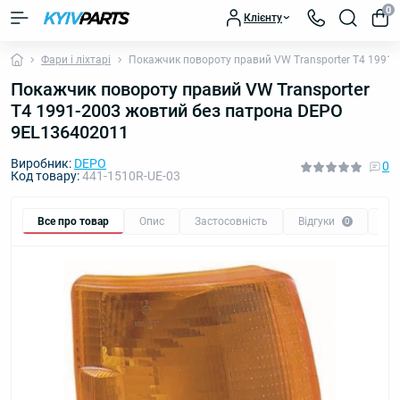
0
Клієнту
Фари і ліхтарі
Покажчик повороту правий VW Transporter T4 1991
Покажчик повороту правий VW Transporter
T4 1991-2003 жовтий без патрона DEPO
9EL136402011
Виробник:
DEPO
0
Код товару:
441-1510R-UE-03
Все про товар
Опис
Застосовність
Відгуки
Пи
0