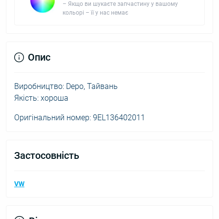
– Якщо ви шукаєте запчастину у вашому
кольорі – її у нас немає
Опис
Виробництво: Depo, Тайвань
Якість: хороша
Оригінальний номер: 9EL136402011
Застосовність
VW