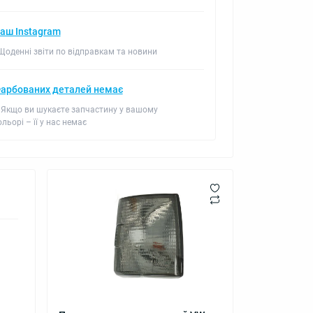
аш Instagram
 Щоденні звіти по відправкам та новини
арбованих деталей немає
 Якщо ви шукаєте запчастину у вашому
ольорі – її у нас немає