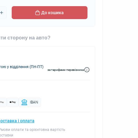
До кошика
ти сторону на авто?
ю у відділення (ПН-ПТ)
за тарифами перевізника
IBAN
оставка і оплата
 Умови оплати та орієнтовна вартість
оставки