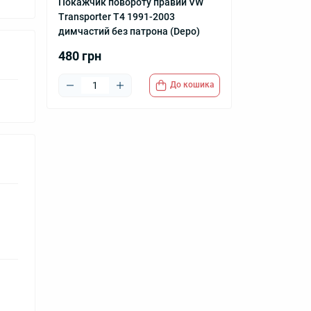
Покажчик повороту правий VW
Transporter T4 1991-2003
димчастий без патрона (Depo)
480 грн
До кошика