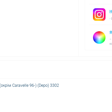
Н
-
Ф
–
к
(окрім Caravelle 96-) (Depo) 3302