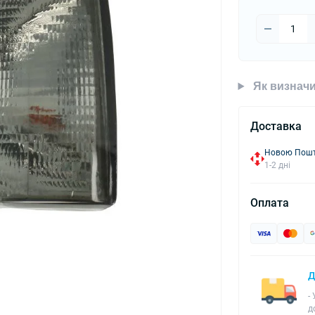
Як визначи
Доставка
Новою Пошто
1-2 дні
Оплата
Д
-
д