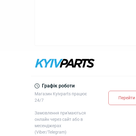
Графік роботи
Магазин Kyivparts працює
Перейти 
24/7
Замовлення при'маються
онлайн через сайт або в
месенджерах
(Viber/Telegram)