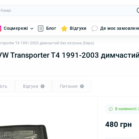
Соцмережі
Блог
Відгуки
Де моє замовлен
sporter T4 1991-2003 димчастий без патрона (Depo)
W Transporter T4 1991-2003 димчастий
ість
Відгуки
Питання
0
0
В наявності: 
480 грн