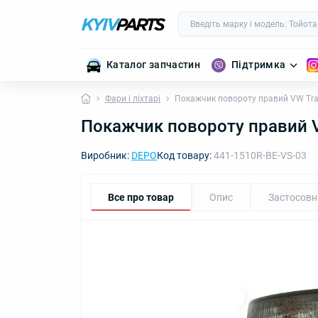
Каталог запчастин
Підтримка
Фари і ліхтарі
Покажчик повороту правий VW Tran
Покажчик повороту правий V
Виробник:
DEPO
Код товару:
441-1510R-BE-VS-03
Все про товар
Опис
Застосовн