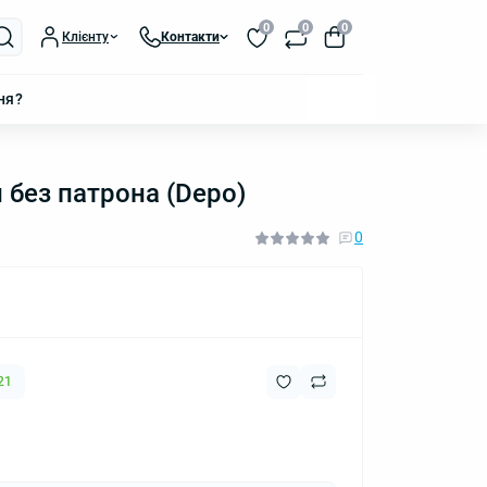
0
0
0
Клієнту
Контакти
ня?
 без патрона (Depo)
0
21