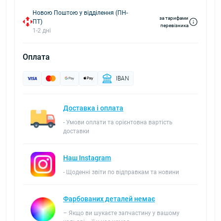
Новою Поштою у відділення (ПН-
за тарифами
ПТ)
перевізника
1-2 дні
Оплата
IBAN
Доставка і оплата
- Умови оплати та орієнтовна вартість
доставки
Наш Instagram
- Щоденні звіти по відправкам та новини
Фарбованих деталей немає
– Якщо ви шукаєте запчастину у вашому