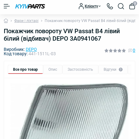
0
Клієнту
Фари і ліхтарі
Покажчик повороту VW Passat B4 лівий білий (відб
Покажчик повороту VW Passat B4 лівий
білий (відбивач) DEPO 3A0941067
Виробник:
DEPO
0
Код товару:
441-1511L-03
Все про товар
Опис
Застосовність
Відгуки
Пи
0