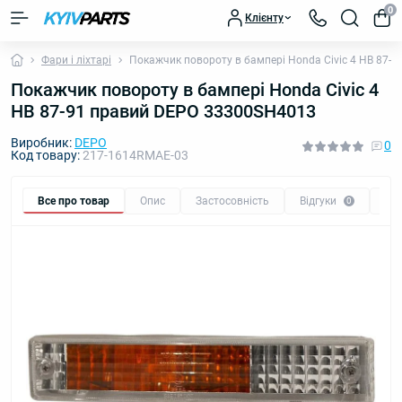
0
Клієнту
Фари і ліхтарі
Покажчик повороту в бампері Honda Civic 4 HB 87-
Покажчик повороту в бампері Honda Civic 4
HB 87-91 правий DEPO 33300SH4013
Виробник:
DEPO
0
Код товару:
217-1614RMAE-03
Все про товар
Опис
Застосовність
Відгуки
Пи
0