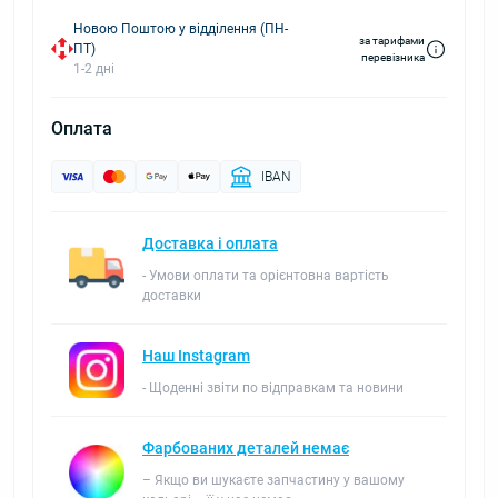
Новою Поштою у відділення (ПН-
за тарифами
ПТ)
перевізника
1-2 дні
Оплата
IBAN
Доставка і оплата
- Умови оплати та орієнтовна вартість
доставки
Наш Instagram
- Щоденні звіти по відправкам та новини
Фарбованих деталей немає
– Якщо ви шукаєте запчастину у вашому