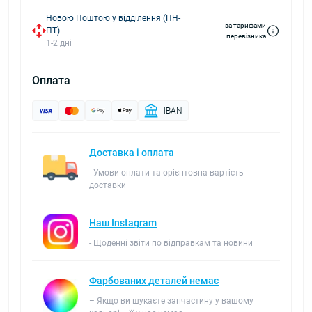
Новою Поштою у відділення (ПН-
за тарифами
ПТ)
перевізника
1-2 дні
Оплата
IBAN
Доставка і оплата
- Умови оплати та орієнтовна вартість
доставки
Наш Instagram
- Щоденні звіти по відправкам та новини
Фарбованих деталей немає
– Якщо ви шукаєте запчастину у вашому