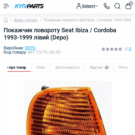
0
Клієнту
Фари і ліхтарі
Покажчик повороту Seat Ibiza / Cordoba 1993-1999 л
Покажчик повороту Seat Ibiza / Cordoba
1993-1999 лівий (Depo)
Виробник:
DEPO
0
Код товару:
441-1517L-UE-03
Все про товар
Опис
Застосовність
Відгуки
Питання
0