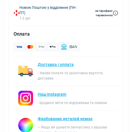
Новою Поштою у відділення (ПН-
за тарифами
ПТ)
перевізника
1-2 дні
Оплата
IBAN
Доставка і оплата
- Умови оплати та орієнтовна вартість
доставки
Наш Instagram
- Щоденні звіти по відправкам та новини
Фарбованих деталей немає
– Якщо ви шукаєте запчастину у вашому