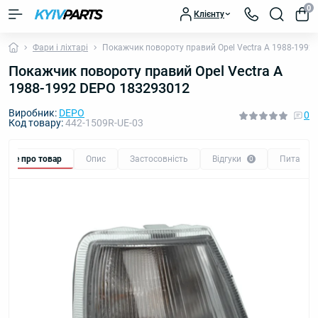
0
Клієнту
Фари і ліхтарі
Покажчик повороту правий Opel Vectra A 1988-1992
Покажчик повороту правий Opel Vectra A
1988-1992 DEPO 183293012
Виробник:
DEPO
0
Код товару:
442-1509R-UE-03
Все про товар
Опис
Застосовність
Відгуки
Питання
0