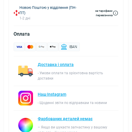
Новою Поштою у відділення (ПН-
за тарифами
ПТ)
перевізника
1-2 дні
Оплата
IBAN
Доставка і оплата
- Умови оплати та орієнтовна вартість
доставки
Наш Instagram
- Щоденні звіти по відправкам та новини
Фарбованих деталей немає
– Якщо ви шукаєте запчастину у вашому