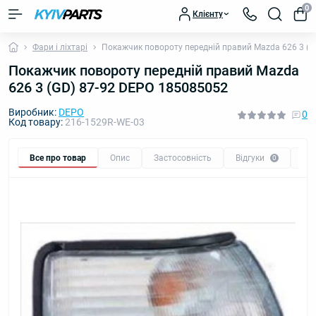
0
Клієнту
Фари і ліхтарі
Покажчик повороту передній правий Mazda 626 3 (G
Покажчик повороту передній правий Mazda
626 3 (GD) 87-92 DEPO 185085052
Виробник:
DEPO
0
Код товару:
216-1529R-WE-03
Все про товар
Опис
Застосовність
Відгуки
Пи
0