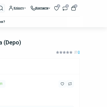
0
0
0
Клієнту
Контакти
ня?
a (Depo)
0
21