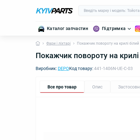
Каталог запчастин
Підтримка
Фари і ліхтарі
Покажчик повороту на крилі білий V
Покажчик повороту на крилі б
Виробник:
DEPO
Код товару:
441-1406N-UE-C-03
Все про товар
Опис
Застосовн