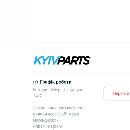
Графік роботи
Магазин Kyivparts працює
Перейти 
24/7
Замовлення при'маються
онлайн через сайт або в
месенджерах
(Viber/Telegram)