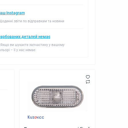
аш Instagram
 Щоденні звіти по відправкам та новини
арбованих деталей немає
 Якщо ви шукаєте запчастину у вашому
ольорі – її у нас немає