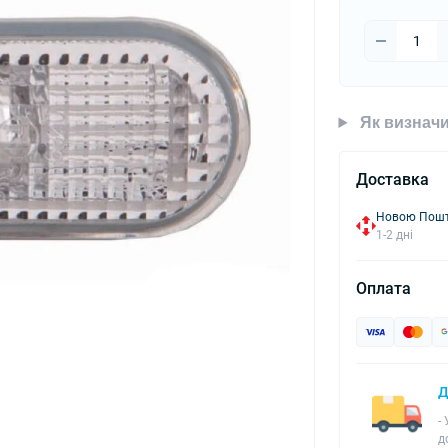
Як визначи
Доставка
Новою Пошто
1-2 дні
Оплата
Д
-
д