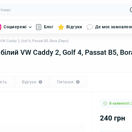
Соцмережі
Блог
Відгуки
Де моє замовлен
W Caddy 2, Golf 4, Passat B5, Bora (Depo)
ілий VW Caddy 2, Golf 4, Passat B5, Bor
ість
Відгуки
Питання
0
0
В наявності: 
240 грн