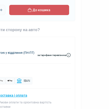
До кошика
ти сторону на авто?
ю у відділення (ПН-ПТ)
за тарифами перевізника
IBAN
оставка і оплата
 Умови оплати та орієнтовна вартість
оставки