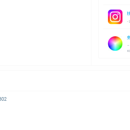
Н
-
Ф
–
к
302