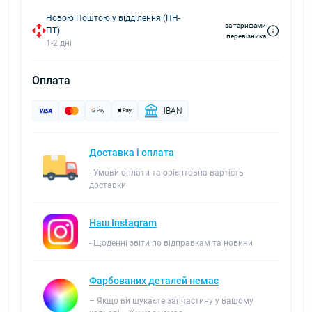
Новою Поштою у відділення (ПН-
за тарифами
ПТ)
перевізника
1-2 дні
Оплата
IBAN
Доставка і оплата
- Умови оплати та орієнтовна вартість
доставки
Наш Instagram
- Щоденні звіти по відправкам та новини
Фарбованих деталей немає
– Якщо ви шукаєте запчастину у вашому