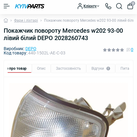
0
Клієнту
Фари і ліхтарі
Покажчик повороту Mercedes w202 93-00 лівий біли
Покажчик повороту Mercedes w202 93-00
лівий білий DEPO 2028260743
Виробник:
DEPO
0
Код товару:
440-1502L-AE-C-03
Все про товар
Опис
Застосовність
Відгуки
Питання
0