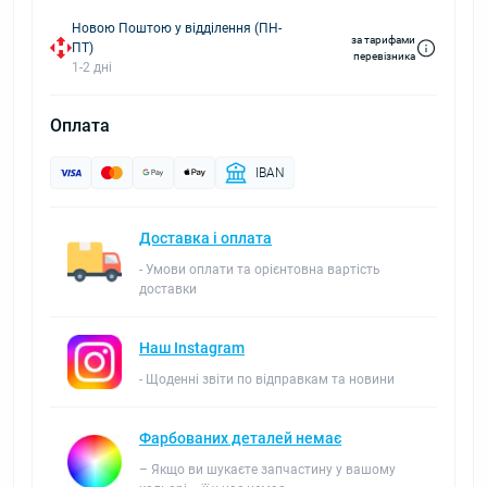
Новою Поштою у відділення (ПН-
за тарифами
ПТ)
перевізника
1-2 дні
Оплата
IBAN
Доставка і оплата
- Умови оплати та орієнтовна вартість
доставки
Наш Instagram
- Щоденні звіти по відправкам та новини
Фарбованих деталей немає
– Якщо ви шукаєте запчастину у вашому