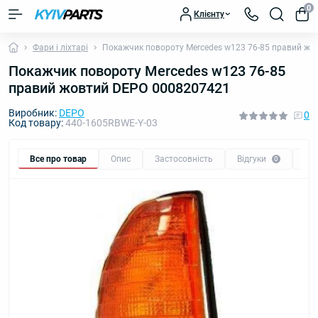
0
Клієнту
Фари і ліхтарі
Покажчик повороту Mercedes w123 76-85 правий ж
Покажчик повороту Mercedes w123 76-85
правий жовтий DEPO 0008207421
Виробник:
DEPO
0
Код товару:
440-1605RBWE-Y-03
Все про товар
Опис
Застосовність
Відгуки
Пи
0