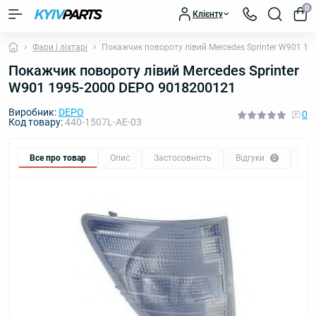
0
Клієнту
Фари і ліхтарі
Покажчик повороту лівий Mercedes Sprinter W901 1
Покажчик повороту лівий Mercedes Sprinter
W901 1995-2000 DEPO 9018200121
Виробник:
DEPO
0
Код товару:
440-1507L-AE-03
Все про товар
Опис
Застосовність
Відгуки
Пи
0