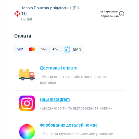
Новою Поштою у відділення (ПН-
за тарифами
ПТ)
перевізника
1-2 дні
Оплата
IBAN
Доставка і оплата
- Умови оплати та орієнтовна вартість
доставки
Наш Instagram
- Щоденні звіти по відправкам та новини
Фарбованих деталей немає
– Якщо ви шукаєте запчастину у вашому