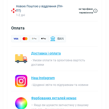
Новою Поштою у відділення (ПН-
за тарифами
ПТ)
перевізника
1-2 дні
Оплата
IBAN
Доставка і оплата
- Умови оплати та орієнтовна вартість
доставки
Наш Instagram
- Щоденні звіти по відправкам та новини
Фарбованих деталей немає
– Якщо ви шукаєте запчастину у вашому