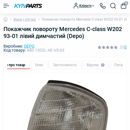
0
Клієнту
Фари і ліхтарі
Покажчик повороту Mercedes C-class W202 93-01 лів
Покажчик повороту Mercedes C-class W202
93-01 лівий димчастий (Depo)
Виробник:
DEPO
0
Код товару:
440-1502L-AE-VS-03
Все про товар
Опис
Застосовність
Відгуки
Питання
0